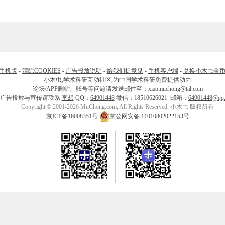
手机版
-
清除COOKIES
-
广告投放说明
-
给我们提意见
-
手机客户端
-
兑换小木虫金
小木虫,学术科研互动社区,为中国学术科研免费提供动力
论坛/APP删帖、账号等问题请发送邮件至：xiaomuchong@tal.com
广告投放与宣传请联系
李想
QQ：
64901448
微信：18510626021 邮箱：
64901448@qq
Copyright © 2001-2026 MuChong.com, All Rights Reserved. 小木虫 版权所有
京ICP备16008351号
京公网安备 11010802022153号