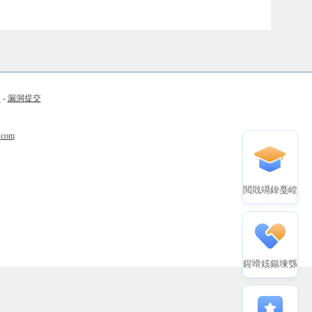
币
-
漏洞提交
.com
閲戝竵鍏戞崲
鍟嗗姟鍚堜綔