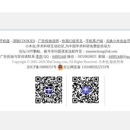
手机版
-
清除COOKIES
-
广告投放说明
-
给我们提意见
-
手机客户端
-
兑换小木虫金
小木虫,学术科研互动社区,为中国学术科研免费提供动力
论坛/APP删帖、账号等问题请发送邮件至：xiaomuchong@tal.com
广告投放与宣传请联系
李想
QQ：
64901448
微信：18510626021 邮箱：
64901448@qq
Copyright © 2001-2026 MuChong.com, All Rights Reserved. 小木虫 版权所有
京ICP备16008351号
京公网安备 11010802022153号