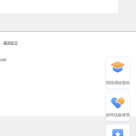
币
-
漏洞提交
.com
閲戝竵鍏戞崲
鍟嗗姟鍚堜綔