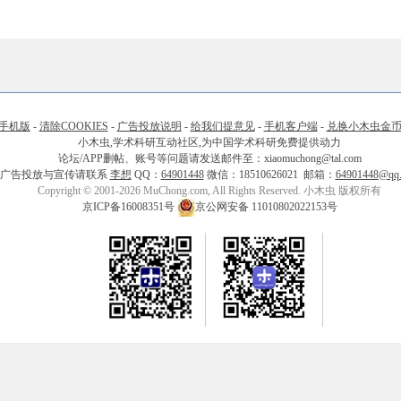
手机版
-
清除COOKIES
-
广告投放说明
-
给我们提意见
-
手机客户端
-
兑换小木虫金
小木虫,学术科研互动社区,为中国学术科研免费提供动力
论坛/APP删帖、账号等问题请发送邮件至：xiaomuchong@tal.com
广告投放与宣传请联系
李想
QQ：
64901448
微信：18510626021 邮箱：
64901448@qq
Copyright © 2001-2026 MuChong.com, All Rights Reserved. 小木虫 版权所有
京ICP备16008351号
京公网安备 11010802022153号