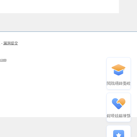
币
-
漏洞提交
.com
閲戝竵鍏戞崲
鍟嗗姟鍚堜綔