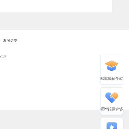
币
-
漏洞提交
.com
閲戝竵鍏戞崲
鍟嗗姟鍚堜綔