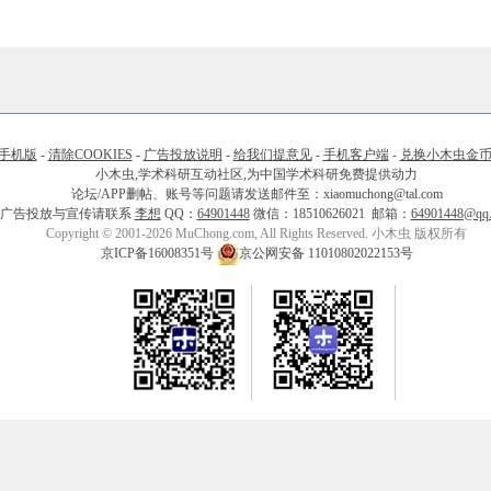
手机版
-
清除COOKIES
-
广告投放说明
-
给我们提意见
-
手机客户端
-
兑换小木虫金
小木虫,学术科研互动社区,为中国学术科研免费提供动力
论坛/APP删帖、账号等问题请发送邮件至：xiaomuchong@tal.com
广告投放与宣传请联系
李想
QQ：
64901448
微信：18510626021 邮箱：
64901448@qq
Copyright © 2001-2026 MuChong.com, All Rights Reserved. 小木虫 版权所有
京ICP备16008351号
京公网安备 11010802022153号