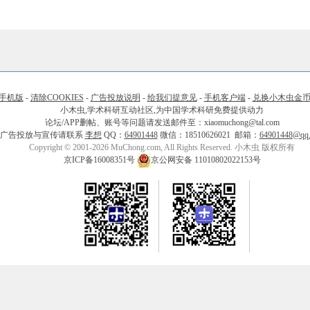
手机版
-
清除COOKIES
-
广告投放说明
-
给我们提意见
-
手机客户端
-
兑换小木虫金
小木虫,学术科研互动社区,为中国学术科研免费提供动力
论坛/APP删帖、账号等问题请发送邮件至：xiaomuchong@tal.com
广告投放与宣传请联系
李想
QQ：
64901448
微信：18510626021 邮箱：
64901448@qq
Copyright © 2001-2026 MuChong.com, All Rights Reserved. 小木虫 版权所有
京ICP备16008351号
京公网安备 11010802022153号