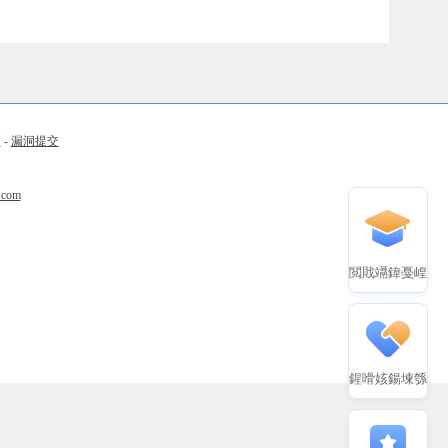
币
-
漏洞提交
.com
閲戝竵鍏戞崲
鍟嗗姟鍚堜綔