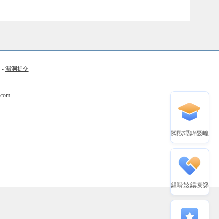
币
-
漏洞提交
.com
閲戝竵鍏戞崲
鍟嗗姟鍚堜綔