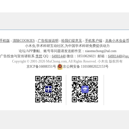
手机版
-
清除COOKIES
-
广告投放说明
-
给我们提意见
-
手机客户端
-
兑换小木虫金
小木虫,学术科研互动社区,为中国学术科研免费提供动力
论坛/APP删帖、账号等问题请发送邮件至：xiaomuchong@tal.com
广告投放与宣传请联系
李想
QQ：
64901448
微信：18510626021 邮箱：
64901448@qq
Copyright © 2001-2026 MuChong.com, All Rights Reserved. 小木虫 版权所有
京ICP备16008351号
京公网安备 11010802022153号