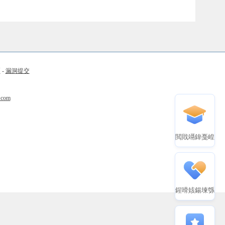
币
-
漏洞提交
.com
閲戝竵鍏戞崲
鍟嗗姟鍚堜綔