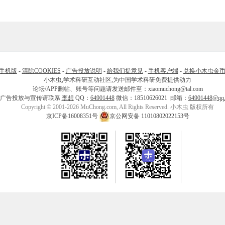
手机版
-
清除COOKIES
-
广告投放说明
-
给我们提意见
-
手机客户端
-
兑换小木虫金
小木虫,学术科研互动社区,为中国学术科研免费提供动力
论坛/APP删帖、账号等问题请发送邮件至：xiaomuchong@tal.com
广告投放与宣传请联系
李想
QQ：
64901448
微信：18510626021 邮箱：
64901448@qq
Copyright © 2001-2026 MuChong.com, All Rights Reserved. 小木虫 版权所有
京ICP备16008351号
京公网安备 11010802022153号