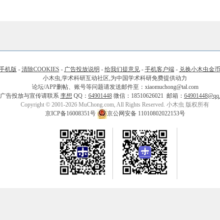
手机版
-
清除COOKIES
-
广告投放说明
-
给我们提意见
-
手机客户端
-
兑换小木虫金
小木虫,学术科研互动社区,为中国学术科研免费提供动力
论坛/APP删帖、账号等问题请发送邮件至：xiaomuchong@tal.com
广告投放与宣传请联系
李想
QQ：
64901448
微信：18510626021 邮箱：
64901448@qq
Copyright © 2001-2026 MuChong.com, All Rights Reserved. 小木虫 版权所有
京ICP备16008351号
京公网安备 11010802022153号