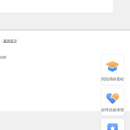
币
-
漏洞提交
.com
閲戝竵鍏戞崲
鍟嗗姟鍚堜綔