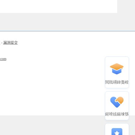
币
-
漏洞提交
.com
閲戝竵鍏戞崲
鍟嗗姟鍚堜綔