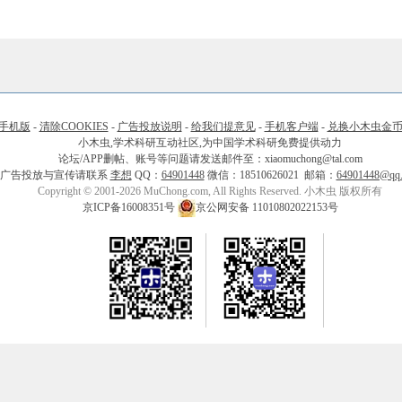
手机版
-
清除COOKIES
-
广告投放说明
-
给我们提意见
-
手机客户端
-
兑换小木虫金
小木虫,学术科研互动社区,为中国学术科研免费提供动力
论坛/APP删帖、账号等问题请发送邮件至：xiaomuchong@tal.com
广告投放与宣传请联系
李想
QQ：
64901448
微信：18510626021 邮箱：
64901448@qq
Copyright © 2001-2026 MuChong.com, All Rights Reserved. 小木虫 版权所有
京ICP备16008351号
京公网安备 11010802022153号