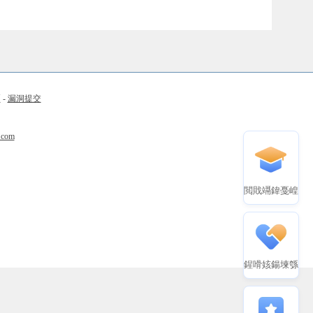
币
-
漏洞提交
.com
閲戝竵鍏戞崲
鍟嗗姟鍚堜綔