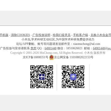
手机版
-
清除COOKIES
-
广告投放说明
-
给我们提意见
-
手机客户端
-
兑换小木虫金
小木虫,学术科研互动社区,为中国学术科研免费提供动力
论坛/APP删帖、账号等问题请发送邮件至：xiaomuchong@tal.com
广告投放与宣传请联系
李想
QQ：
64901448
微信：18510626021 邮箱：
64901448@qq
Copyright © 2001-2026 MuChong.com, All Rights Reserved. 小木虫 版权所有
京ICP备16008351号
京公网安备 11010802022153号