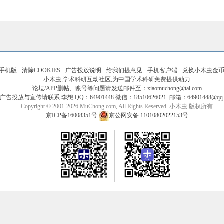
手机版
-
清除COOKIES
-
广告投放说明
-
给我们提意见
-
手机客户端
-
兑换小木虫金
小木虫,学术科研互动社区,为中国学术科研免费提供动力
论坛/APP删帖、账号等问题请发送邮件至：xiaomuchong@tal.com
广告投放与宣传请联系
李想
QQ：
64901448
微信：18510626021 邮箱：
64901448@qq
Copyright © 2001-2026 MuChong.com, All Rights Reserved. 小木虫 版权所有
京ICP备16008351号
京公网安备 11010802022153号