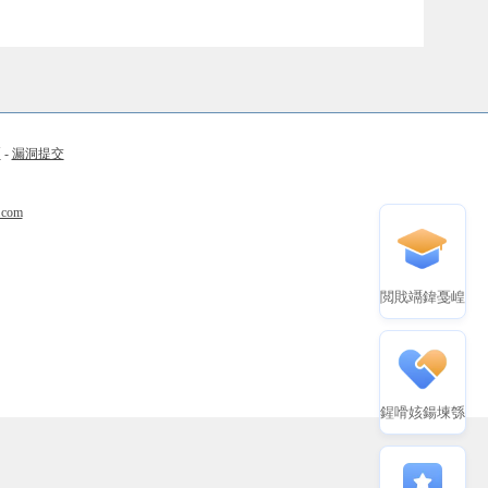
币
-
漏洞提交
.com
閲戝竵鍏戞崲
鍟嗗姟鍚堜綔