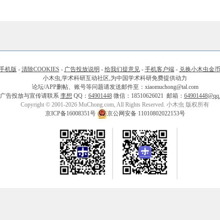
手机版
-
清除COOKIES
-
广告投放说明
-
给我们提意见
-
手机客户端
-
兑换小木虫金
小木虫,学术科研互动社区,为中国学术科研免费提供动力
论坛/APP删帖、账号等问题请发送邮件至：xiaomuchong@tal.com
广告投放与宣传请联系
李想
QQ：
64901448
微信：18510626021 邮箱：
64901448@qq
Copyright © 2001-2026 MuChong.com, All Rights Reserved. 小木虫 版权所有
京ICP备16008351号
京公网安备 11010802022153号