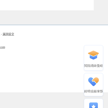
币
-
漏洞提交
.com
閲戝竵鍏戞崲
鍟嗗姟鍚堜綔