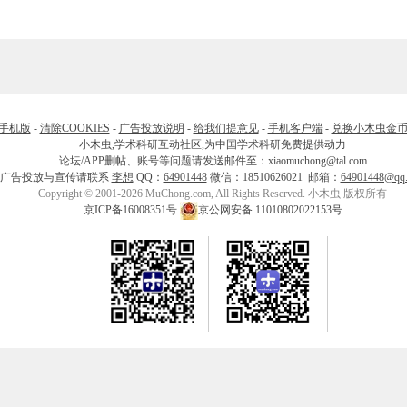
手机版
-
清除COOKIES
-
广告投放说明
-
给我们提意见
-
手机客户端
-
兑换小木虫金
小木虫,学术科研互动社区,为中国学术科研免费提供动力
论坛/APP删帖、账号等问题请发送邮件至：xiaomuchong@tal.com
广告投放与宣传请联系
李想
QQ：
64901448
微信：18510626021 邮箱：
64901448@qq
Copyright © 2001-2026 MuChong.com, All Rights Reserved. 小木虫 版权所有
京ICP备16008351号
京公网安备 11010802022153号