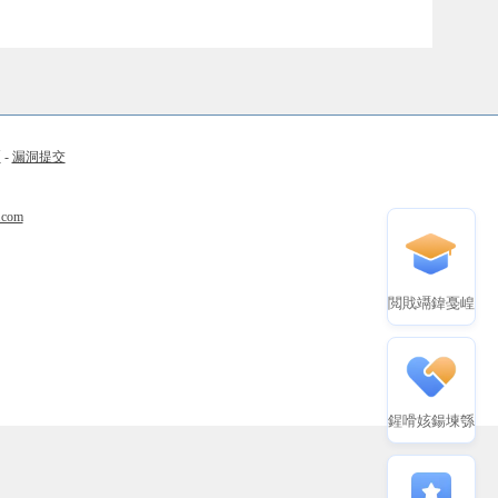
币
-
漏洞提交
.com
閲戝竵鍏戞崲
鍟嗗姟鍚堜綔