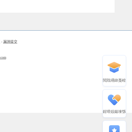
币
-
漏洞提交
.com
閲戝竵鍏戞崲
鍟嗗姟鍚堜綔