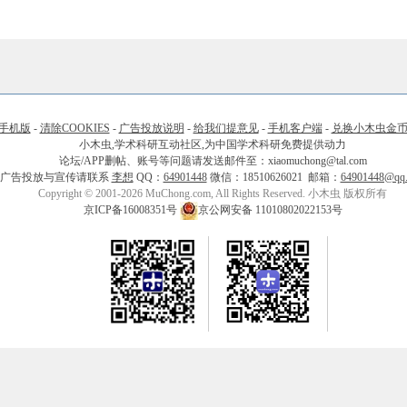
手机版
-
清除COOKIES
-
广告投放说明
-
给我们提意见
-
手机客户端
-
兑换小木虫金
小木虫,学术科研互动社区,为中国学术科研免费提供动力
论坛/APP删帖、账号等问题请发送邮件至：xiaomuchong@tal.com
广告投放与宣传请联系
李想
QQ：
64901448
微信：18510626021 邮箱：
64901448@qq
Copyright © 2001-2026 MuChong.com, All Rights Reserved. 小木虫 版权所有
京ICP备16008351号
京公网安备 11010802022153号