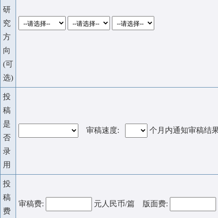
研
究
方
向
(可
选)
投
稿
是
审稿速度:
个月内通知审稿结
否
录
用
投
稿
审稿费:
元人民币/篇 版面费:
费