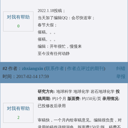
2022.1.18投稿；
对我有帮助
当天加了编辑QQ：会尽快送审；
春节大假；
0
催稿。。。
催稿。。。
编辑：开年很忙，慢慢来
至今没有任何动静
#2
作者：
zhxiangxin
(
联系作者
|
作者点评过的期刊
)
纠错
时间：2017-02-14 17:59
举报
研究方向:
地球科学 地球化学 岩石地球化学
投
稿周期:
约1个月
版面费:
约150元/页
录用情况:
已投修改后录用
对我有帮助
2
审稿快，一个月内给审稿意见。编辑很负责，对
录用的稿件详细润色。版面费150元/版，稿费不