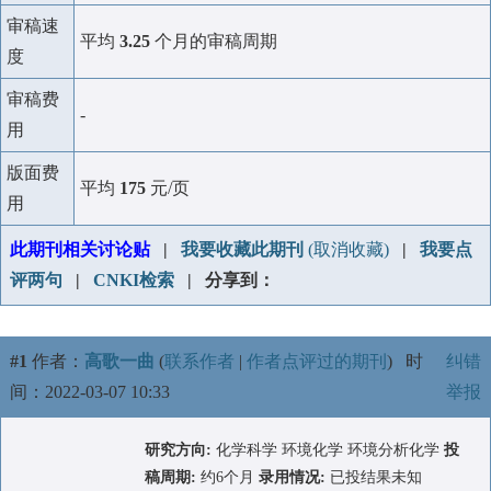
审稿速
平均
3.25
个月的审稿周期
度
审稿费
-
用
版面费
平均
175
元/页
用
此期刊相关讨论贴
|
我要收藏此期刊
(取消收藏)
|
我要点
评两句
|
CNKI检索
| 分享到：
#1
作者：
高歌一曲
(
联系作者
|
作者点评过的期刊
)
时
纠错
间：2022-03-07 10:33
举报
研究方向:
化学科学 环境化学 环境分析化学
投
稿周期:
约6个月
录用情况:
已投结果未知