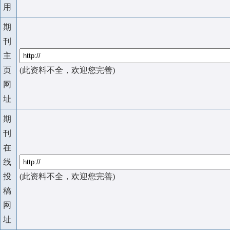
用
期
刊
主
页
(此资料不全，欢迎您完善)
网
址
期
刊
在
线
投
(此资料不全，欢迎您完善)
稿
网
址