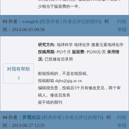
少相当于版面费的一半。
#3
作者：
wanglch
(
联系作者
|
作者点评过的期刊
)
时
纠错
间：2014-06-05 09:58
举报
研究方向:
地球科学 地球化学 微量元素地球化学
投稿周期:
约3个月
版面费:
约200元/页
录用情
况:
已投修改后录用
对我有帮助
邮箱投稿的，不是在线投稿。
3
投稿邮箱 dqhx@gig.ac.cn
编辑很负责，投稿后3个月有修改意见，两个审
稿人。修改后发表
挺不错的期刊
#4
作者：
梦魇拾柒
(
联系作者
|
作者点评过的期刊
)
时
纠错
间：2013-08-27 12:35
举报