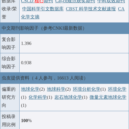
数据库
CSCD
核心
期刊
Caj-cd规范获奖期刊
中科双效期刊
收录/荣
中国科学引文数据库
CBST 科学技术文献速报
CA
誉
化学文摘
中文期刊影响因子（参考CNKI最新数据）
复合影
1.396
响因子
综合影
0.938
响因子
虫友提供资料（ 4 人参与，16613 人阅读）
偏重的
地球化学
(2)
地球科学
(2)
环境分析化学
(1)
环境化学
研究方
(1)
化学科学
(1)
岩石地球化学
(1)
微量元素地球化学
向
(1)
投稿录
100
%
用比例