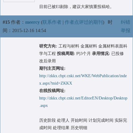
目前已被EI剔除，建议大家慎重投稿哈。
#15
作者：
meercy
(
联系作者
|
作者点评过的期刊
)
时
纠错
间：2015-12-16 14:54
举报
研究方向:
工程与材料 金属材料 金属材料表面科
学与工程
投稿周期:
约3个月
录用情况:
已投修
改后录用
期刊主页网址:
http://zkkx.cbpt.cnki.net/WKE/WebPublication/inde
x.aspx?mid=ZKKX
在线投稿网址:
http://zkkx.cbpt.cnki.net/EditorEN/Desktop/Desktop
.aspx
历史阶段 处理人 开始时间 计划完成时间 实际完
成时间 处理结果 历史明细