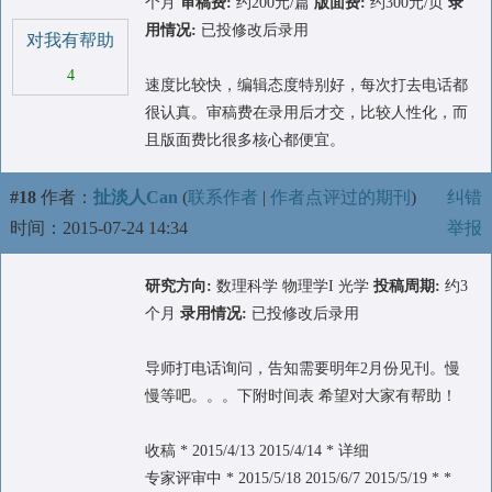
个月
审稿费:
约200元/篇
版面费:
约300元/页
录
用情况:
已投修改后录用
对我有帮助
4
速度比较快，编辑态度特别好，每次打去电话都
很认真。审稿费在录用后才交，比较人性化，而
且版面费比很多核心都便宜。
#18
作者：
扯淡人Can
(
联系作者
|
作者点评过的期刊
)
纠错
时间：2015-07-24 14:34
举报
研究方向:
数理科学 物理学I 光学
投稿周期:
约3
个月
录用情况:
已投修改后录用
导师打电话询问，告知需要明年2月份见刊。慢
慢等吧。。。下附时间表 希望对大家有帮助！
收稿 * 2015/4/13 2015/4/14 * 详细
专家评审中 * 2015/5/18 2015/6/7 2015/5/19 * *