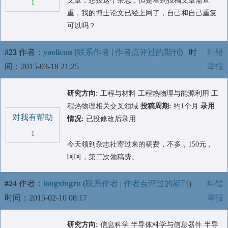
文章，想投这个杂志，但是看到投稿文章需查
1
重，我的博士论文已经上网了，自己和自己重复
可以吗？
#23
作者：
yaolicun
(
联系作者
|
作者点评过的期刊
)
时
纠错
间：2015-03-18 21:25
举报
研究方向:
工程与材料 工程热物理与能源利用 工
程热物理相关交叉领域
投稿周期:
约1个月
录用
对我有帮助
情况:
已投修改后录用
1
今天领到杂志社寄过来的稿费，不多，150元，
呵呵，第二次领稿费。
#24
作者：
longxingzu
(
联系作者
|
作者点评过的期刊
)
纠错
时间：2015-02-10 08:17
举报
研究方向:
信息科学 半导体科学与信息器件 半导