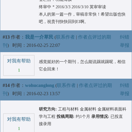
终审中 * 2016/3/3 2016/3/10 英审审读
本人的第一篇一作，审稿非常快！希望出版也快
吧，祝贵刊快快回到EI啊。
#13
作者：
我是一介草民
(
联系作者
|
作者点评过的期
纠错
刊
)
时间：2016-02-25 22:07
举报
对我有帮助
感觉挺好的一个期刊，怎么能说踢就踢呢，相信
它会回来！
1
#14
作者：
wohucanglong
(
联系作者
|
作者点评过的期
纠错
刊
)
时间：2016-02-23 13:57
举报
研究方向:
工程与材料 金属材料 金属材料表面科
学与工程
投稿周期:
约1个月
录用情况:
已投直
对我有帮助
接录用
1