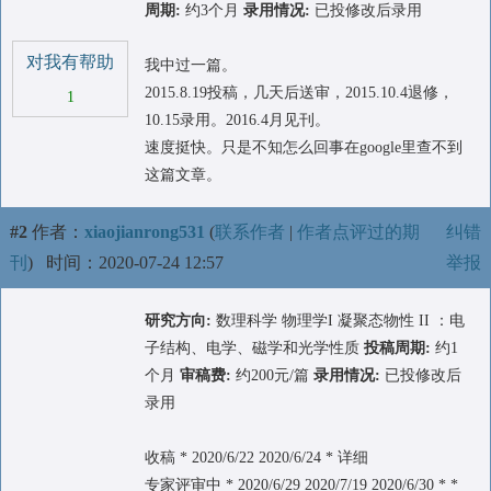
周期:
约3个月
录用情况:
已投修改后录用
对我有帮助
我中过一篇。
2015.8.19投稿，几天后送审，2015.10.4退修，
1
10.15录用。2016.4月见刊。
速度挺快。只是不知怎么回事在google里查不到
这篇文章。
#2
作者：
xiaojianrong531
(
联系作者
|
作者点评过的期
纠错
刊
)
时间：2020-07-24 12:57
举报
研究方向:
数理科学 物理学I 凝聚态物性 II ：电
子结构、电学、磁学和光学性质
投稿周期:
约1
个月
审稿费:
约200元/篇
录用情况:
已投修改后
录用
收稿 * 2020/6/22 2020/6/24 * 详细
专家评审中 * 2020/6/29 2020/7/19 2020/6/30 * *