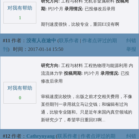
研究方向:
工程与材料 无机非金属材料
投稿周
对我有帮助
期:
约3个月
录用情况:
已投修改后录用
1
期刊速度很快，比较专业，重回EI没有啊
#11
作者：
没有人在途中
(
联系作者
|
作者点评过的期
纠错
刊
)
时间：2017-01-14 15:50
举报
研究方向:
工程与材料 工程热物理与能源利用 内
流流体力学
投稿周期:
约3个月
录用情况:
已投
修改后录用
对我有帮助
审稿速度比较快，出版之前才交相关费用，不像
0
某些期刊一录用就立马让交钱；和编辑有过沟
通，比较专业随和。只是近年来国内真空领域的
新研究少了，希望早日重回EI啊...
#12
作者：
Cathrynyang
(
联系作者
|
作者点评过的期
纠错