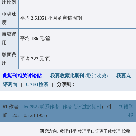
用比例
审稿速
平均
2.51351
个月的审稿周期
度
审稿费
平均
186
元/篇
用
版面费
平均
727
元/页
用
此期刊相关讨论贴
|
我要收藏此期刊
(取消收藏)
|
我要点
评两句
|
CNKI检索
| 分享到：
#1
作者：
lyd782
(
联系作者
|
作者点评过的期刊
)
时
纠错举
间：2021-03-28 19:35
报
研究方向:
数理科学 物理学II 等离子体物理
投稿