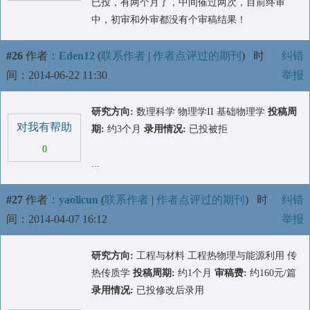
已投，有两个月了，中间催过两次，目前终审
中，初审和外审都没有个审稿结果！
#26
作者：
Eden12
(
联系作者
|
作者点评过的期刊
)
时
纠错
间：2014-06-22 11:30
举报
研究方向:
数理科学 物理学II 基础物理学
投稿周
对我有帮助
期:
约3个月
录用情况:
已投被拒
0
...
#27
作者：
yaolicun
(
联系作者
|
作者点评过的期刊
)
时
纠错
间：2014-04-07 16:12
举报
研究方向:
工程与材料 工程热物理与能源利用 传
热传质学
投稿周期:
约1个月
审稿费:
约160元/篇
录用情况:
已投修改后录用