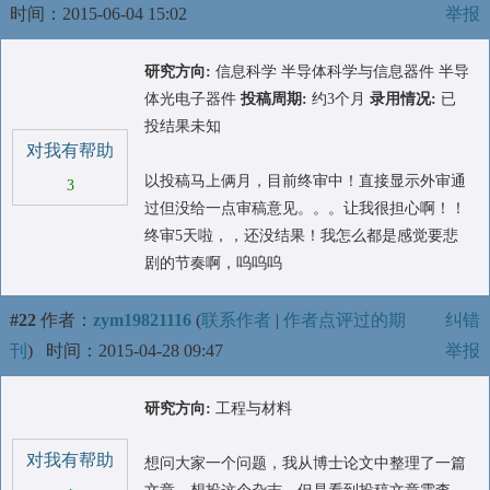
时间：2015-06-04 15:02
举报
研究方向:
信息科学 半导体科学与信息器件 半导
体光电子器件
投稿周期:
约3个月
录用情况:
已
投结果未知
对我有帮助
以投稿马上俩月，目前终审中！直接显示外审通
3
过但没给一点审稿意见。。。让我很担心啊！！
终审5天啦，，还没结果！我怎么都是感觉要悲
剧的节奏啊，呜呜呜
#22
作者：
zym19821116
(
联系作者
|
作者点评过的期
纠错
刊
)
时间：2015-04-28 09:47
举报
研究方向:
工程与材料
对我有帮助
想问大家一个问题，我从博士论文中整理了一篇