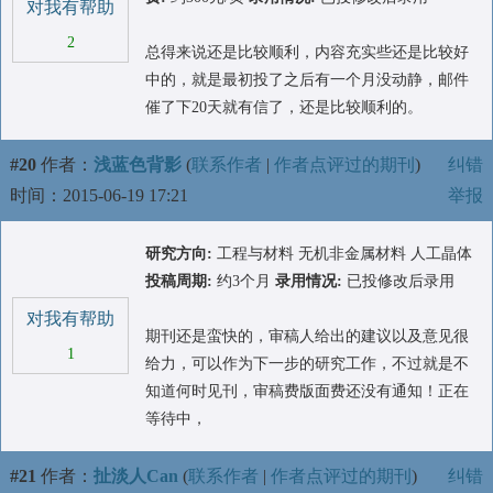
对我有帮助
2
总得来说还是比较顺利，内容充实些还是比较好
中的，就是最初投了之后有一个月没动静，邮件
催了下20天就有信了，还是比较顺利的。
#20
作者：
浅蓝色背影
(
联系作者
|
作者点评过的期刊
)
纠错
时间：2015-06-19 17:21
举报
研究方向:
工程与材料 无机非金属材料 人工晶体
投稿周期:
约3个月
录用情况:
已投修改后录用
对我有帮助
期刊还是蛮快的，审稿人给出的建议以及意见很
1
给力，可以作为下一步的研究工作，不过就是不
知道何时见刊，审稿费版面费还没有通知！正在
等待中，
#21
作者：
扯淡人Can
(
联系作者
|
作者点评过的期刊
)
纠错