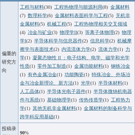
工程与材料
(30)
工程热物理与能源利用
(8)
金属材料
(7)
数理科学
(6)
金属材料表面科学与工程
(5)
无机非
金属材料
(5)
机械工程
(5)
工程热物理相关交叉领域
(4)
冶金与矿业
(3)
物理学II
(3)
等离子体物理
(2)
物理
学I
(2)
半导体科学与信息器件
(2)
信息科学
(2)
机械摩
擦学与表面技术
(2)
内流流体力学
(2)
流体力学
(1)
力
偏重的
学
(1)
凝聚态物性 II ：电子结构、电学、磁学和光学
研究方
性质
(1)
零件加工制造
(1)
金属功能材料
(1)
钢铁冶金
向
(1)
有色金属冶金
(1)
功能陶瓷
(1)
特殊冶金、外场冶
金与冶金新理论、新方法
(1)
光学
(1)
半导体材料
(1)
人工晶体
(1)
半导体光电子器件
(1)
半导体微纳机电器
件与系统
(1)
基础物理学
(1)
传热传质学
(1)
工程热力
学
(1)
其他无机非金属材料
(1)
金属材料的制备科学与
跨学科应用基础
(1)
投稿录
90
%