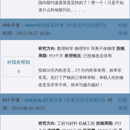
国内期刊速度算是蛮快的了！赞一个！只是不知
道什么时候能刊出。。。。
#16
作者：
sheny925
(
联系作者
|
作者点评过的期刊
)
纠错
时间：2015-10-27 14:20
举报
研究方向:
数理科学 物理学II 等离子体物理
投稿
周期:
约3个月
录用情况:
已投修改后录用
对我有帮助
投稿50天内给意见，2个月内终审录用。效率非
0
常高。实行了严格的三审终审制，审稿人给的修
改意见非常中肯。祝本刊越办越好！
#17
作者：
lxzkjtylg
(
联系作者
|
作者点评过的期刊
)
时
纠错
间：2015-08-26 10:25
举报
研究方向:
工程与材料 机械工程
投稿周期:
约3