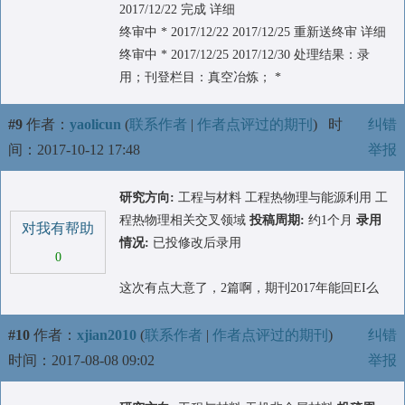
2017/12/22 完成 详细
终审中 * 2017/12/22 2017/12/25 重新送终审 详细
终审中 * 2017/12/25 2017/12/30 处理结果：录
用；刊登栏目：真空冶炼； *
#9
作者：
yaolicun
(
联系作者
|
作者点评过的期刊
)
时
纠错
间：2017-10-12 17:48
举报
研究方向:
工程与材料 工程热物理与能源利用 工
程热物理相关交叉领域
投稿周期:
约1个月
录用
对我有帮助
情况:
已投修改后录用
0
这次有点大意了，2篇啊，期刊2017年能回EI么
#10
作者：
xjian2010
(
联系作者
|
作者点评过的期刊
)
纠错
时间：2017-08-08 09:02
举报