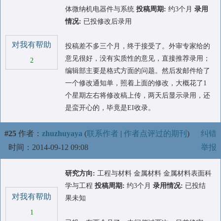
体微纳机电器件与系统
投稿周期:
约3个月
录用
情况:
已投修改后录用
对我有帮助
投稿差不多三个月，终于接受了。外审专家给的
意见很好，没有实质性的意见，直接推荐录用；
2
编辑部主要是格式方面的问题。然后发邮件给了
一个修改通知单，照着上面的修改，大概花了1
个星期左右将修改稿上传，两天后显示录用，还
是蛮开心的，毕竟是EI收录。
#25
作者：
zhuzhuyaya
(
联系作者
|
作者点评过的期刊
)
纠错
时间：2014-09-12 09:08
举报
研究方向:
工程与材料 金属材料 金属材料表面科
学与工程
投稿周期:
约3个月
录用情况:
已投结
对我有帮助
果未知
1