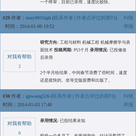
一个终审，目前已录用，速度比较快。
#29
作者：
tony0011tgh
(
联系作者
|
作者点评过的期刊
)
纠错
时间：2014-01-06 19:52
举报
研究方向:
工程与材料 机械工程 机械摩擦学与表
面技术
投稿周期:
约3个月
录用情况:
已投修改
对我有帮助
后录用
2
2个半月给结果，中间春节浪费了些时间，速度
还是挺快的。坐等交版面费和出版了。
#30
作者：
gpwang526
(
联系作者
|
作者点评过的期刊
)
纠错
时间：2014-01-03 17:48
举报
录用情况:
已投结果未知
对我有帮助
0
投稿一个多月了，专家评审中，估计没希望了