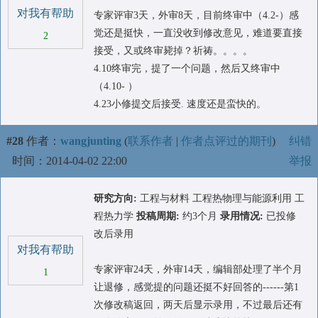
对我有帮助
专家评审3天，外审8天，目前终审中（4.2-）感
觉还是挺快，一直没收到修改意见，难道要直接
2
接受，又或终审毙掉？祈祷。。。。
4.10终审完，提了一个问题，然后又终审中
（4.10- ）
4.23小修提交后接受. 速度还是蛮快的。
#28
作者：
wangjunting
(
联系作者
|
作者点评过的期刊
)
纠错
时间：2014-04-02 22:00
举报
研究方向:
工程与材料 工程热物理与能源利用 工
程热力学
投稿周期:
约3个月
录用情况:
已投修
改后录用
对我有帮助
专家评审24天，外审14天，编辑部处理了半个月
1
让退修，感觉提的问题还挺不好回答的------第1
次修改稿返回，两天后显示录用，不过最后还有