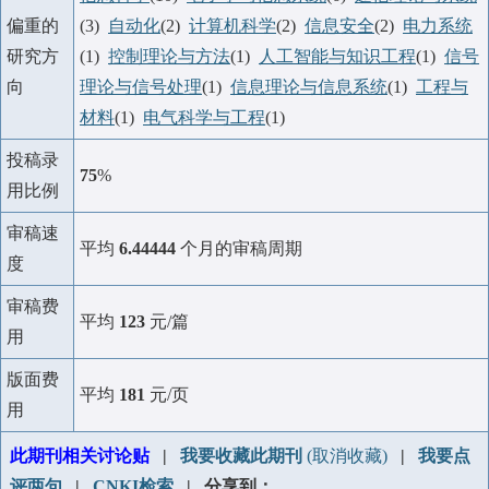
偏重的
(3)
自动化
(2)
计算机科学
(2)
信息安全
(2)
电力系统
研究方
(1)
控制理论与方法
(1)
人工智能与知识工程
(1)
信号
向
理论与信号处理
(1)
信息理论与信息系统
(1)
工程与
材料
(1)
电气科学与工程
(1)
投稿录
75
%
用比例
审稿速
平均
6.44444
个月的审稿周期
度
审稿费
平均
123
元/篇
用
版面费
平均
181
元/页
用
此期刊相关讨论贴
|
我要收藏此期刊
(取消收藏)
|
我要点
评两句
|
CNKI检索
| 分享到：