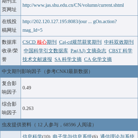
期刊主
http://www.jas.shu.edu.cn/CN/volumn/current.shtml
页网址
在线投
http://202.120.127.195:8083/jour ... gOn.action?
稿网址
mag_Id=5
数据库
CSCD
核心
期刊
Caj-cd规范获奖期刊
中科双效期刊
收录/荣
中国科学引文数据库
Pж(AJ) 文摘杂志
CBST 科学
誉
技术文献速报
SA 科学文摘
CA 化学文摘
中文期刊影响因子（参考CNKI最新数据）
复合影
0.49
响因子
综合影
0.263
响因子
虫友提供资料（ 12 人参与，68596 人阅读）
信息科学
(10)
电子学与信息系统
(6)
通信理论与系统