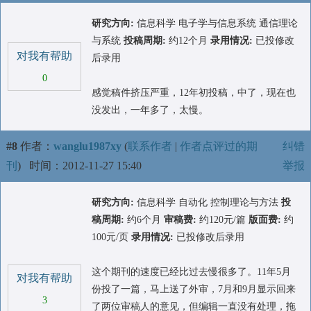
研究方向:
信息科学 电子学与信息系统 通信理论
与系统
投稿周期:
约12个月
录用情况:
已投修改
对我有帮助
后录用
0
感觉稿件挤压严重，12年初投稿，中了，现在也
没发出，一年多了，太慢。
#8
作者：
wanglu1987xy
(
联系作者
|
作者点评过的期
纠错
刊
)
时间：2012-11-27 15:40
举报
研究方向:
信息科学 自动化 控制理论与方法
投
稿周期:
约6个月
审稿费:
约120元/篇
版面费:
约
100元/页
录用情况:
已投修改后录用
这个期刊的速度已经比过去慢很多了。11年5月
对我有帮助
份投了一篇，马上送了外审，7月和9月显示回来
3
了两位审稿人的意见，但编辑一直没有处理，拖