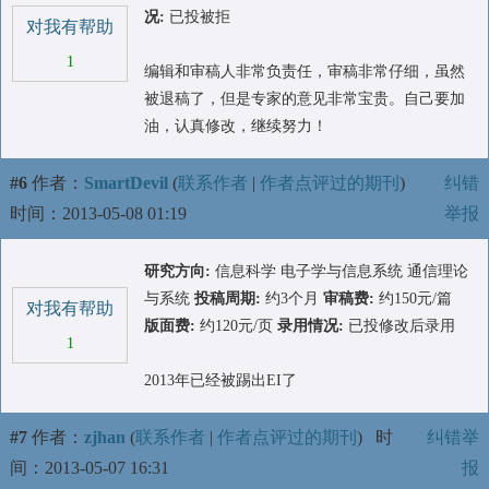
况:
已投被拒
对我有帮助
1
编辑和审稿人非常负责任，审稿非常仔细，虽然
被退稿了，但是专家的意见非常宝贵。自己要加
油，认真修改，继续努力！
#6
作者：
SmartDevil
(
联系作者
|
作者点评过的期刊
)
纠错
时间：2013-05-08 01:19
举报
研究方向:
信息科学 电子学与信息系统 通信理论
与系统
投稿周期:
约3个月
审稿费:
约150元/篇
对我有帮助
版面费:
约120元/页
录用情况:
已投修改后录用
1
2013年已经被踢出EI了
#7
作者：
zjhan
(
联系作者
|
作者点评过的期刊
)
时
纠错举
间：2013-05-07 16:31
报