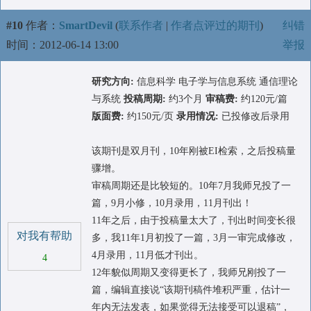
#10
作者：
SmartDevil
(
联系作者
|
作者点评过的期刊
)
纠错
时间：2012-06-14 13:00
举报
研究方向:
信息科学 电子学与信息系统 通信理论
与系统
投稿周期:
约3个月
审稿费:
约120元/篇
版面费:
约150元/页
录用情况:
已投修改后录用
该期刊是双月刊，10年刚被EI检索，之后投稿量
骤增。
审稿周期还是比较短的。10年7月我师兄投了一
篇，9月小修，10月录用，11月刊出！
11年之后，由于投稿量太大了，刊出时间变长很
对我有帮助
多，我11年1月初投了一篇，3月一审完成修改，
4月录用，11月低才刊出。
4
12年貌似周期又变得更长了，我师兄刚投了一
篇，编辑直接说“该期刊稿件堆积严重，估计一
年内无法发表，如果觉得无法接受可以退稿”，