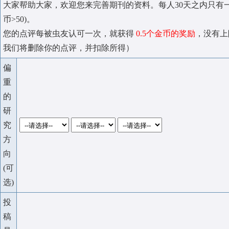
大家帮助大家，欢迎您来完善期刊的资料。每人30天之内只有
币>50)。
您的点评每被虫友认可一次，就获得
0.5个金币的奖励
，没有上
我们将删除你的点评，并扣除所得）
偏
重
的
研
究
方
向
(可
选)
投
稿