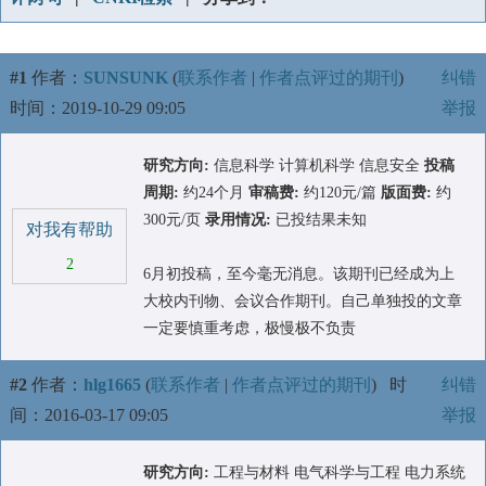
#1
作者：
SUNSUNK
(
联系作者
|
作者点评过的期刊
)
纠错
时间：2019-10-29 09:05
举报
研究方向:
信息科学 计算机科学 信息安全
投稿
周期:
约24个月
审稿费:
约120元/篇
版面费:
约
300元/页
录用情况:
已投结果未知
对我有帮助
2
6月初投稿，至今毫无消息。该期刊已经成为上
大校内刊物、会议合作期刊。自己单独投的文章
一定要慎重考虑，极慢极不负责
#2
作者：
hlg1665
(
联系作者
|
作者点评过的期刊
)
时
纠错
间：2016-03-17 09:05
举报
研究方向:
工程与材料 电气科学与工程 电力系统