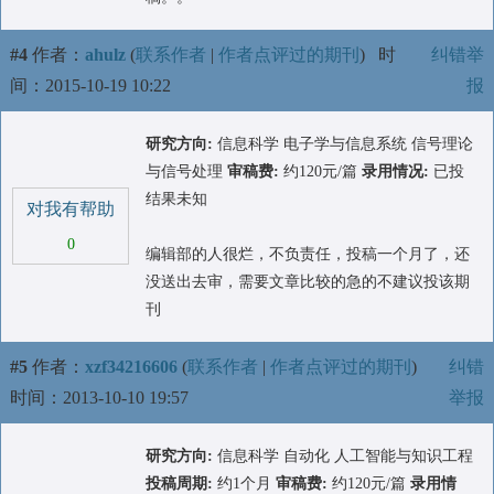
#4
作者：
ahulz
(
联系作者
|
作者点评过的期刊
)
时
纠错举
间：2015-10-19 10:22
报
研究方向:
信息科学 电子学与信息系统 信号理论
与信号处理
审稿费:
约120元/篇
录用情况:
已投
结果未知
对我有帮助
0
编辑部的人很烂，不负责任，投稿一个月了，还
没送出去审，需要文章比较的急的不建议投该期
刊
#5
作者：
xzf34216606
(
联系作者
|
作者点评过的期刊
)
纠错
时间：2013-10-10 19:57
举报
研究方向:
信息科学 自动化 人工智能与知识工程
投稿周期:
约1个月
审稿费:
约120元/篇
录用情