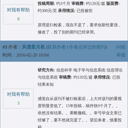
投稿周期:
约3个月
审稿费:
约120元/篇
版面费:
对我有帮助
约300元/页
录用情况:
已投被拒
0
原理是EI检索，现在不是了，要求创新性要强，
修改了，投了别的期刊已经录用。
#3
作者：
风雪星月夜
(
联系作者
|
作者点评过的期刊
)
纠错
时间：2016-02-20 10:04
举报
研究方向:
信息科学 电子学与信息系统 信息理论
与信息系统
审稿费:
约120元/篇
录用情况:
已投
结果未知
对我有帮助
感觉自从该刊不被EI检索后，上大对该刊的重视
3
度明显变低了。15年投稿，稿件快9个月了。。
依然没有结果。。果断撤稿。。幸亏毕业文章已
经够了，要不然就完蛋了。。望后来者，慎重投
稿。。