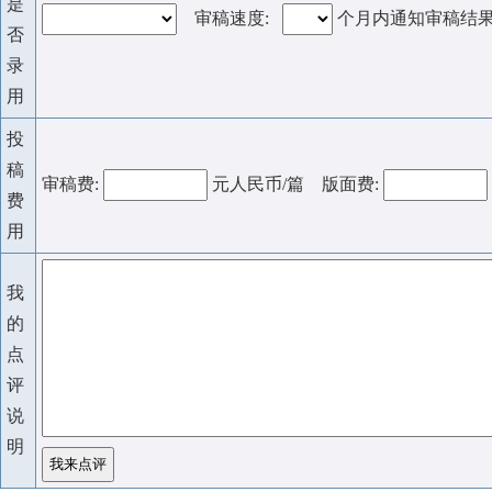
是
审稿速度:
个月内通知审稿结
否
录
用
投
稿
审稿费:
元人民币/篇 版面费:
费
用
我
的
点
评
说
明