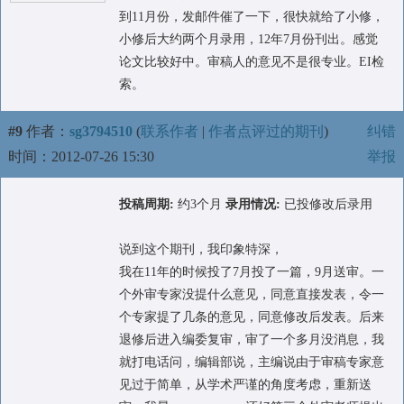
到11月份，发邮件催了一下，很快就给了小修，
小修后大约两个月录用，12年7月份刊出。感觉
论文比较好中。审稿人的意见不是很专业。EI检
索。
#9
作者：
sg3794510
(
联系作者
|
作者点评过的期刊
)
纠错
时间：2012-07-26 15:30
举报
投稿周期:
约3个月
录用情况:
已投修改后录用
说到这个期刊，我印象特深，
我在11年的时候投了7月投了一篇，9月送审。一
个外审专家没提什么意见，同意直接发表，令一
个专家提了几条的意见，同意修改后发表。后来
退修后进入编委复审，审了一个多月没消息，我
就打电话问，编辑部说，主编说由于审稿专家意
见过于简单，从学术严谨的角度考虑，重新送