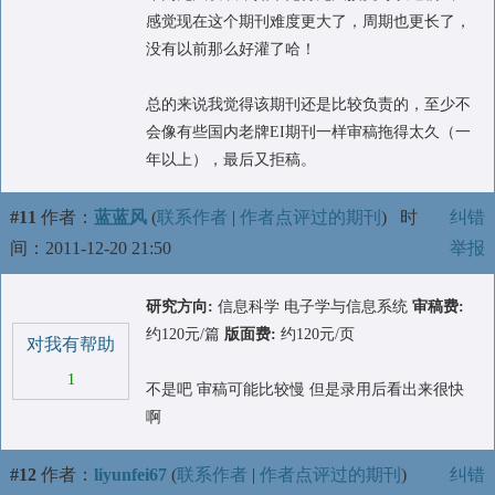
感觉现在这个期刊难度更大了，周期也更长了，
没有以前那么好灌了哈！
总的来说我觉得该期刊还是比较负责的，至少不
会像有些国内老牌EI期刊一样审稿拖得太久（一
年以上），最后又拒稿。
#11
作者：
蓝蓝风
(
联系作者
|
作者点评过的期刊
)
时
纠错
间：2011-12-20 21:50
举报
研究方向:
信息科学 电子学与信息系统
审稿费:
约120元/篇
版面费:
约120元/页
对我有帮助
1
不是吧 审稿可能比较慢 但是录用后看出来很快
啊
#12
作者：
liyunfei67
(
联系作者
|
作者点评过的期刊
)
纠错