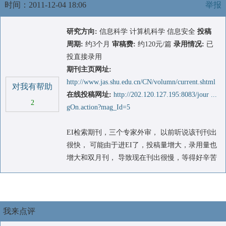
时间：2011-12-04 18:06
举报
研究方向:
信息科学 计算机科学 信息安全
投稿
周期:
约3个月
审稿费:
约120元/篇
录用情况:
已
投直接录用
期刊主页网址:
http://www.jas.shu.edu.cn/CN/volumn/current.shtml
对我有帮助
在线投稿网址:
http://202.120.127.195:8083/jour ...
2
gOn.action?mag_Id=5
EI检索期刊，三个专家外审， 以前听说该刊刊出
很快， 可能由于进EI了，投稿量增大，录用量也
增大和双月刊， 导致现在刊出很慢，等得好辛苦
我来点评