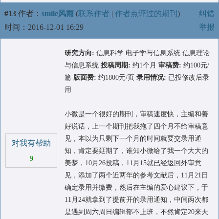
#13
作者：
smile风雨
(
联系作者
|
作者点评过的期刊
)
纠错
时间：2016-12-01 16:29
举报
研究方向:
信息科学 电子学与信息系统 信息理论
与信息系统
投稿周期:
约1个月
审稿费:
约100元/
篇
版面费:
约1800元/页
录用情况:
已投修改后录
用
小微是一个很好的期刊，审稿速度快，主编和善
好说话，上一个期刊把我拖了四个月不给审稿意
见，本以为只剩下一个月的时间就要交录用通
对我有帮助
知，肯定要延期了，谁知小微给了我一个大大的
9
美梦，10月26投稿，11月15就已经返回外审意
见，添加了两个近两年的参考文献后，11月21日
确定录用并缴费，然后在主编的爱心建议下，于
11月24就拿到了提前开的录用通知，中间两次都
是遇到周六周日编辑部不上班，不然肯定20来天