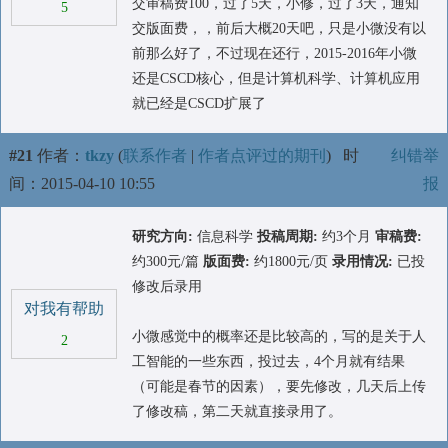
交审稿费100，过了5天，小修，过了3天，通知
5
交版面费，，前后大概20天吧，只是小微没有以
前那么好了，不过现在还行，2015-2016年小微
还是CSCD核心，但是计算机科学、计算机应用
就已经是CSCD扩展了
#21
作者：
tkzy
(
联系作者
|
作者点评过的期刊
)
时
纠错举
间：2015-04-10 10:55
报
研究方向:
信息科学
投稿周期:
约3个月
审稿费:
约300元/篇
版面费:
约1800元/页
录用情况:
已投
修改后录用
对我有帮助
小微感觉中的概率还是比较高的，写的是关于人
2
工智能的一些东西，投过去，4个月就有结果
（可能是春节的因素），要先修改，几天后上传
了修改稿，第二天就直接录用了。