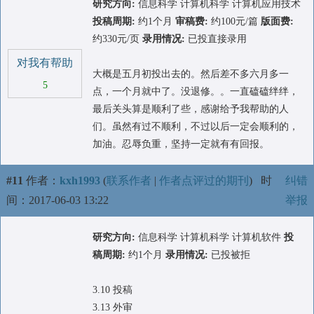
研究方向:
信息科学 计算机科学 计算机应用技术
投稿周期:
约1个月
审稿费:
约100元/篇
版面费:
约330元/页
录用情况:
已投直接录用
对我有帮助
大概是五月初投出去的。然后差不多六月多一
5
点，一个月就中了。没退修。。一直磕磕绊绊，
最后关头算是顺利了些，感谢给予我帮助的人
们。虽然有过不顺利，不过以后一定会顺利的，
加油。忍辱负重，坚持一定就有有回报。
#11
作者：
kxh1993
(
联系作者
|
作者点评过的期刊
)
时
纠错
间：2017-06-03 13:22
举报
研究方向:
信息科学 计算机科学 计算机软件
投
稿周期:
约1个月
录用情况:
已投被拒
3.10 投稿
3.13 外审