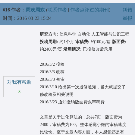
#16
作者：
周欢周欢
(
联系作者
|
作者点评过的期刊
)
纠错
时间：2016-03-23 15:24
举报
研究方向:
信息科学 自动化 人工智能与知识工程
投稿周期:
约1个月
审稿费:
约100元/篇
版面费:
约2400元/页
录用情况:
已投修改后录用
2016/3/2 投稿
2016/3/3 收稿
2016/3/3 初审
对我有帮助
2016/3/10 给出第一次退修通知，当天就提交了
8
修改稿及相关说明
2016/3/23 通知缴纳版面费跟审稿费
文章是关于进化算法的，总共7页，版面费为
2400，审稿费为100。整体感觉小微的审稿速度
比较快。至于文章内容方面，本人感觉还是有一