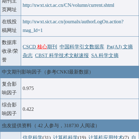
期刊主
http://xwxt.sict.ac.cn/CN/volumn/current.shtml
页网址
在线投
http://xwxt.sict.ac.cn/journalx/authorLogOn.action?
稿网址
mag_Id=1
数据库
CSCD
核心
期刊
中国科学引文数据库
Pж(AJ) 文摘
收录/荣
杂志
CBST 科学技术文献速报
SA 科学文摘
誉
中文期刊影响因子（参考CNKI最新数据）
复合影
0.975
响因子
综合影
0.422
响因子
虫友提供资料（ 42 人参与，318730 人阅读）
信息科学
(31)
计算机科学
(19)
计算机应用技术
(7)
自