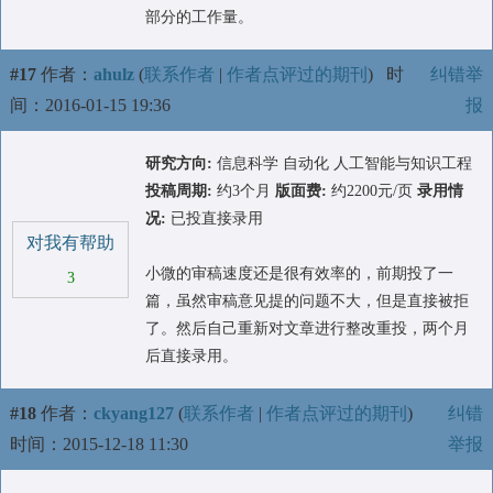
部分的工作量。
#17
作者：
ahulz
(
联系作者
|
作者点评过的期刊
)
时
纠错举
间：2016-01-15 19:36
报
研究方向:
信息科学 自动化 人工智能与知识工程
投稿周期:
约3个月
版面费:
约2200元/页
录用情
况:
已投直接录用
对我有帮助
小微的审稿速度还是很有效率的，前期投了一
3
篇，虽然审稿意见提的问题不大，但是直接被拒
了。然后自己重新对文章进行整改重投，两个月
后直接录用。
#18
作者：
ckyang127
(
联系作者
|
作者点评过的期刊
)
纠错
时间：2015-12-18 11:30
举报