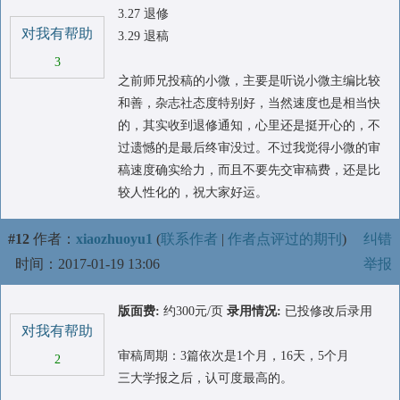
3.27 退修
对我有帮助
3.29 退稿
3
之前师兄投稿的小微，主要是听说小微主编比较
和善，杂志社态度特别好，当然速度也是相当快
的，其实收到退修通知，心里还是挺开心的，不
过遗憾的是最后终审没过。不过我觉得小微的审
稿速度确实给力，而且不要先交审稿费，还是比
较人性化的，祝大家好运。
#12
作者：
xiaozhuoyu1
(
联系作者
|
作者点评过的期刊
)
纠错
时间：2017-01-19 13:06
举报
版面费:
约300元/页
录用情况:
已投修改后录用
对我有帮助
审稿周期：3篇依次是1个月，16天，5个月
2
三大学报之后，认可度最高的。