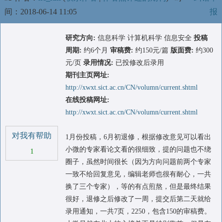
间：2018-06-14 11:05
报
研究方向:
信息科学 计算机科学 信息安全
投稿
周期:
约6个月
审稿费:
约150元/篇
版面费:
约300
元/页
录用情况:
已投修改后录用
期刊主页网址:
http://xwxt.sict.ac.cn/CN/volumn/current.shtml
在线投稿网址:
http://xwxt.sict.ac.cn/CN/volumn/current.shtml
对我有帮助
1月份投稿，6月初退修，根据修改意见可以看出
小微的专家看论文看的很细致，提的问题也不绕
1
圈子，虽然时间很长（因为方向问题前两个专家
一致不给回复意见，编辑老师也很有耐心，一共
换了三个专家），等的有点煎熬，但是最终结果
很好，退修之后修改了一周，提交后第二天就给
录用通知，一共7页，2250，包含150的审稿费。