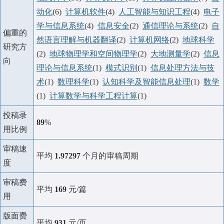
动化
(6)
计算机软件
(4)
人工智能与知识工程
(4)
电子
学与信息系统
(4)
信息安全
(2)
通信理论与系统
(2)
自
偏重的
然语言理解与机器翻译
(2)
计算机网络
(2)
地球科学
研究方
(2)
地球物理学和空间物理学
(2)
大地测量学
(2)
信息
向
理论与信息系统
(1)
模式识别
(1)
信息处理方法与技
术
(1)
数理科学
(1)
认知科学及智能信息处理
(1)
数学
(1)
计算数学与科学工程计算
(1)
投稿录
89
%
用比例
审稿速
平均
1.97297
个月的审稿周期
度
审稿费
平均
169
元/篇
用
版面费
平均
931
元/页