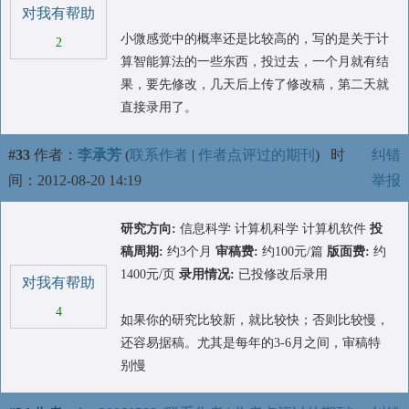
对我有帮助
小微感觉中的概率还是比较高的，写的是关于计
2
算智能算法的一些东西，投过去，一个月就有结
果，要先修改，几天后上传了修改稿，第二天就
直接录用了。
#33
作者：
李承芳
(
联系作者
|
作者点评过的期刊
)
时
纠错
间：2012-08-20 14:19
举报
研究方向:
信息科学 计算机科学 计算机软件
投
稿周期:
约3个月
审稿费:
约100元/篇
版面费:
约
1400元/页
录用情况:
已投修改后录用
对我有帮助
4
如果你的研究比较新，就比较快；否则比较慢，
还容易据稿。尤其是每年的3-6月之间，审稿特
别慢