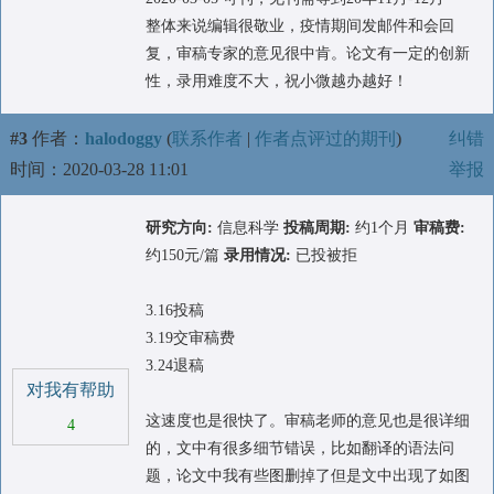
整体来说编辑很敬业，疫情期间发邮件和会回
复，审稿专家的意见很中肯。论文有一定的创新
性，录用难度不大，祝小微越办越好！
#3
作者：
halodoggy
(
联系作者
|
作者点评过的期刊
)
纠错
时间：2020-03-28 11:01
举报
研究方向:
信息科学
投稿周期:
约1个月
审稿费:
约150元/篇
录用情况:
已投被拒
3.16投稿
3.19交审稿费
3.24退稿
对我有帮助
这速度也是很快了。审稿老师的意见也是很详细
4
的，文中有很多细节错误，比如翻译的语法问
题，论文中我有些图删掉了但是文中出现了如图