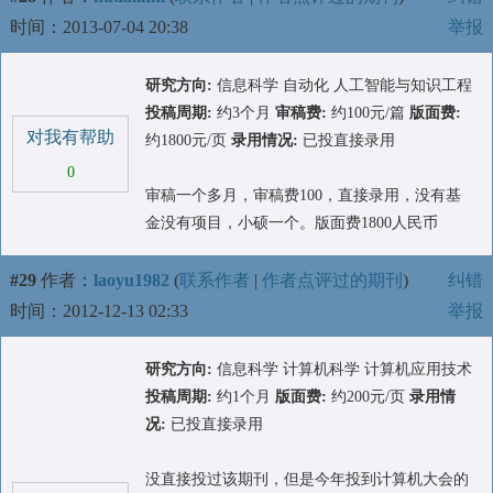
时间：2013-07-04 20:38
举报
研究方向:
信息科学 自动化 人工智能与知识工程
投稿周期:
约3个月
审稿费:
约100元/篇
版面费:
对我有帮助
约1800元/页
录用情况:
已投直接录用
0
审稿一个多月，审稿费100，直接录用，没有基
金没有项目，小硕一个。版面费1800人民币
#29
作者：
laoyu1982
(
联系作者
|
作者点评过的期刊
)
纠错
时间：2012-12-13 02:33
举报
研究方向:
信息科学 计算机科学 计算机应用技术
投稿周期:
约1个月
版面费:
约200元/页
录用情
况:
已投直接录用
没直接投过该期刊，但是今年投到计算机大会的