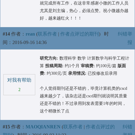
就完成所有工作，在这非常感谢小微的工作人员
尤其是刘主编，热心，必须点赞。祝小微越办越
好，越来越红火！！！
#14
作者：
rean
(
联系作者
|
作者点评过的期刊
)
时
纠错举
间：2016-09-16 14:36
报
研究方向:
数理科学 数学 计算数学与科学工程计
算
投稿周期:
约1个月
审稿费:
约100元/篇
版面
费:
约300元/页
录用情况:
已投修改后录用
对我有帮助
个人觉得期刊还是不错的，毕竟计算机类的cscd
2
越来越少了，该杂志还是cscd期刊就说明其质量
还是不错的！不过录用到发表需要1年的时间，
这个稍微长了点
#15
作者：
MAOQIANREN
(
联系作者
|
作者点评过的
纠错