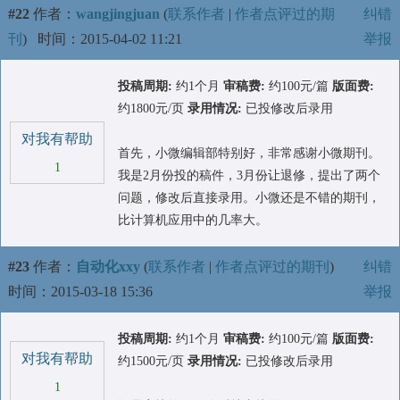
#22
作者：
wangjingjuan
(
联系作者
|
作者点评过的期
纠错
刊
)
时间：2015-04-02 11:21
举报
投稿周期:
约1个月
审稿费:
约100元/篇
版面费:
约1800元/页
录用情况:
已投修改后录用
对我有帮助
首先，小微编辑部特别好，非常感谢小微期刊。
1
我是2月份投的稿件，3月份让退修，提出了两个
问题，修改后直接录用。小微还是不错的期刊，
比计算机应用中的几率大。
#23
作者：
自动化xxy
(
联系作者
|
作者点评过的期刊
)
纠错
时间：2015-03-18 15:36
举报
投稿周期:
约1个月
审稿费:
约100元/篇
版面费:
对我有帮助
约1500元/页
录用情况:
已投修改后录用
1