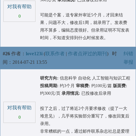
对我有帮助
可能是个案，送专家外审近5个月，才回来结
0
果，问题不大，修改后1周，就录用了。发表费
用不算多，编辑态度很好。但录用证明不写发表
时间，不知道安排到什么时候发表。
#26
作者：
love123i
(
联系作者
|
作者点评过的期刊
)
时
纠错
间：2014-07-21 13:55
举报
研究方向:
信息科学 自动化 人工智能与知识工程
投稿周期:
约3个月
审稿费:
约100元/篇
版面费:
约300元/页
录用情况:
已投修改后录用
对我有帮助
投了之后，过了将近2个月要求修改（提了一大
堆意见），几乎将实验部分重写了，修改回复后
0
录用。
非常糟糕的一点，通过邮件联系杂志社总是爱理