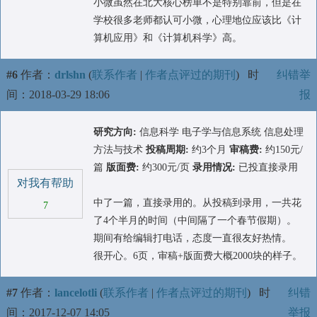
小微虽然在北大核心榜单不是特别靠前，但是在
学校很多老师都认可小微，心理地位应该比《计
算机应用》和《计算机科学》高。
#6
作者：
drlshn
(
联系作者
|
作者点评过的期刊
)
时
纠错举
间：2018-03-29 18:06
报
研究方向:
信息科学 电子学与信息系统 信息处理
方法与技术
投稿周期:
约3个月
审稿费:
约150元/
篇
版面费:
约300元/页
录用情况:
已投直接录用
对我有帮助
中了一篇，直接录用的。从投稿到录用，一共花
7
了4个半月的时间（中间隔了一个春节假期）。
期间有给编辑打电话，态度一直很友好热情。
很开心。6页，审稿+版面费大概2000块的样子。
#7
作者：
lancelotli
(
联系作者
|
作者点评过的期刊
)
时
纠错
间：2017-12-07 14:05
举报