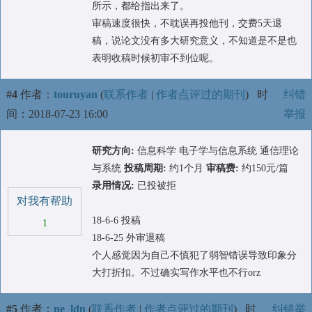
所示，都给指出来了。
审稿速度很快，不耽误再投他刊，交费5天退
稿，说论文没有多大研究意义，不知道是不是也
表明收稿时候初审不到位呢。
#4
作者：
touruyan
(
联系作者
|
作者点评过的期刊
)
时
纠错
间：2018-07-23 16:00
举报
研究方向:
信息科学 电子学与信息系统 通信理论
与系统
投稿周期:
约1个月
审稿费:
约150元/篇
录用情况:
已投被拒
对我有帮助
18-6-6 投稿
1
18-6-25 外审退稿
个人感觉因为自己不慎犯了弱智错误导致印象分
大打折扣。不过确实写作水平也不行orz
#5
作者：
ne_ldn
(
联系作者
|
作者点评过的期刊
)
时
纠错举