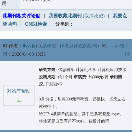
用
此期刊相关讨论贴
|
我要收藏此期刊
(取消收藏)
|
我要点
评两句
|
CNKI检索
| 分享到：
#1
作者：
llysyjs
(
联系作者
|
作者点评过的期刊
)
时
纠错举
间：2020-04-03 18:35
报
研究方向:
信息科学 计算机科学 计算机应用技术
投稿周期:
约1个月
审稿费:
约300元/篇
录用情
况:
已投被拒
对我有帮助
3月份投，加急300元审稿费。还挺快，15天左右
11
就被拒了。
给了3-4条简单的意见，其中三条我都想argue。
整体还是自己写得不太好。转投其他吧