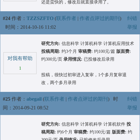
还是蛮快的，修改后就直接录用了。
#24
作者：
TZZSZFTO
(
联系作者
|
作者点评过的期刊
)
纠错
时间：2014-10-16 11:02
举报
研究方向:
信息科学 计算机科学 计算机应用技术
投稿周期:
约3个月
审稿费:
约100元/篇
版面费:
对我有帮助
约300元/页
录用情况:
已投修改后录用
1
投稿，很快过初审进入复审，1个多月复审退
改，两个多月录用
#25
作者：
abegail
(
联系作者
|
作者点评过的期刊
)
时
纠错
间：2014-09-21 08:52
举报
研究方向:
信息科学 计算机科学 计算机软件
投
稿周期:
约6个月
审稿费:
约100元/篇
版面费:
约
300元/页
录用情况:
已投修改后录用