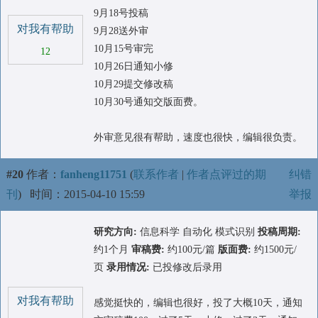
9月18号投稿
对我有帮助
9月28送外审
10月15号审完
12
10月26日通知小修
10月29提交修改稿
10月30号通知交版面费。
外审意见很有帮助，速度也很快，编辑很负责。
#20
作者：
fanheng11751
(
联系作者
|
作者点评过的期
纠错
刊
)
时间：2015-04-10 15:59
举报
研究方向:
信息科学 自动化 模式识别
投稿周期:
约1个月
审稿费:
约100元/篇
版面费:
约1500元/
页
录用情况:
已投修改后录用
对我有帮助
感觉挺快的，编辑也很好，投了大概10天，通知