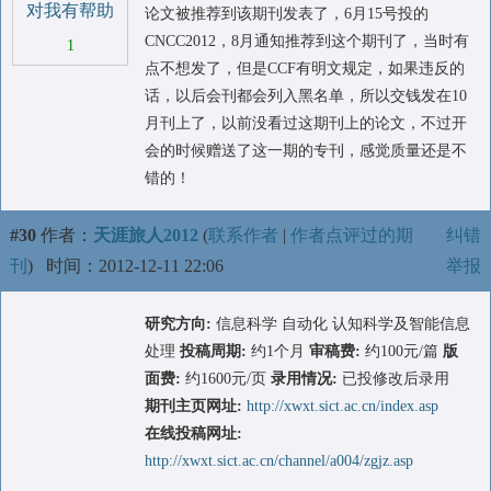
对我有帮助
论文被推荐到该期刊发表了，6月15号投的
CNCC2012，8月通知推荐到这个期刊了，当时有
1
点不想发了，但是CCF有明文规定，如果违反的
话，以后会刊都会列入黑名单，所以交钱发在10
月刊上了，以前没看过这期刊上的论文，不过开
会的时候赠送了这一期的专刊，感觉质量还是不
错的！
#30
作者：
天涯旅人2012
(
联系作者
|
作者点评过的期
纠错
刊
)
时间：2012-12-11 22:06
举报
研究方向:
信息科学 自动化 认知科学及智能信息
处理
投稿周期:
约1个月
审稿费:
约100元/篇
版
面费:
约1600元/页
录用情况:
已投修改后录用
期刊主页网址:
http://xwxt.sict.ac.cn/index.asp
在线投稿网址:
http://xwxt.sict.ac.cn/channel/a004/zgjz.asp