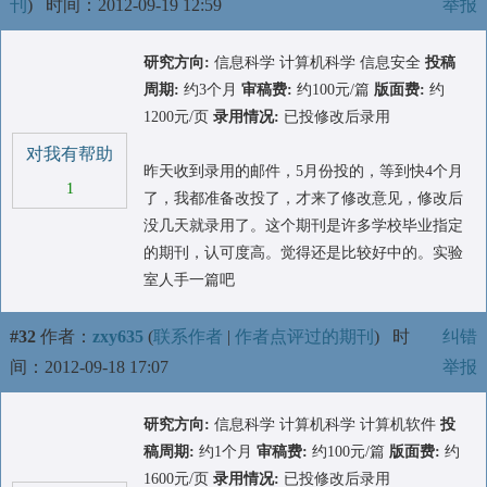
刊
)
时间：2012-09-19 12:59
举报
研究方向:
信息科学 计算机科学 信息安全
投稿
周期:
约3个月
审稿费:
约100元/篇
版面费:
约
1200元/页
录用情况:
已投修改后录用
对我有帮助
昨天收到录用的邮件，5月份投的，等到快4个月
1
了，我都准备改投了，才来了修改意见，修改后
没几天就录用了。这个期刊是许多学校毕业指定
的期刊，认可度高。觉得还是比较好中的。实验
室人手一篇吧
#32
作者：
zxy635
(
联系作者
|
作者点评过的期刊
)
时
纠错
间：2012-09-18 17:07
举报
研究方向:
信息科学 计算机科学 计算机软件
投
稿周期:
约1个月
审稿费:
约100元/篇
版面费:
约
1600元/页
录用情况:
已投修改后录用