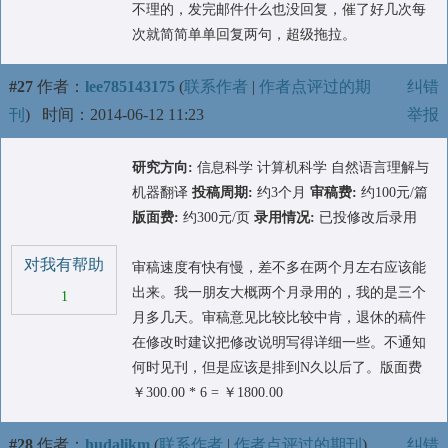
不理的，发完邮件什么也没回复，催了好几次每
次就简简单单回复两句，超级拖拉。
#27
作者：
lee785143175
(
联系作者
|
作者点评过的期
纠错
刊
)
时间：2014-06-12 11:23
举报
研究方向:
信息科学 计算机科学 自然语言理解与
机器翻译
投稿周期:
约3个月
审稿费:
约100元/篇
版面费:
约300元/页
录用情况:
已投修改后录用
对我有帮助
审稿速度有快有慢，差不多在两个月左右应该能
出来。我一朋友大概两个月录用的，我的是三个
1
月多几天。审稿意见比较比较中肯，退休的稿件
在修改时建议把修改说明写得详细一些。不通知
何时见刊，但是应该是排到N久以后了。版面费
￥300.00 * 6 = ￥1800.00
#28
作者：
hudalikm
(
联系作者
|
作者点评过的期刊
)
纠错