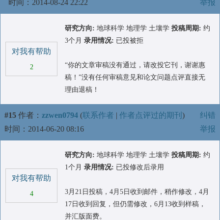
时间：2014-08-24 22:22
举报
研究方向:
地球科学 地理学 土壤学
投稿周期:
约
3个月
录用情况:
已投被拒
对我有帮助
“你的文章审稿没有通过，请改投它刊，谢谢惠
2
稿！”没有任何审稿意见和论文问题点评直接无
理由退稿！
#15
作者：
zzwen0794
(
联系作者
|
作者点评过的期刊
)
纠错
时间：2014-06-20 08:16
举报
研究方向:
地球科学 地理学 土壤学
投稿周期:
约
1个月
录用情况:
已投修改后录用
对我有帮助
3月21日投稿，4月5日收到邮件，稍作修改，4月
4
17日收到回复，但仍需修改，6月13收到样稿，
并汇版面费。