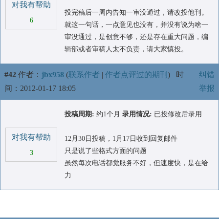
对我有帮助
投完稿后一周内告知一审没通过，请改投他刊。
6
就这一句话，一点意见也没有，并没有说为啥一
审没通过，是创意不够，还是存在重大问题，编
辑部或者审稿人太不负责，请大家慎投。
#42
作者：
jbx958
(
联系作者
|
作者点评过的期刊
)
时
纠错
间：2012-01-17 18:05
举报
投稿周期:
约1个月
录用情况:
已投修改后录用
对我有帮助
12月30日投稿，1月17日收到回复邮件
只是说了些格式方面的问题
3
虽然每次电话都觉服务不好，但速度快，是在给
力