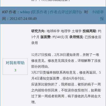
#37
作者：
wbiny
(
联系作者
|
作者点评过的期刊
)
时
纠错举
间：2012-07-24 08:49
报
研究方向:
地球科学 地理学 土壤学
投稿周期:
约
1个月
版面费:
约340元/页
录用情况:
已投修改后
录用
12月27日投稿，2月28日通知录用，并附了一堆
修改意见。修改意见我没全改，详细解释了没改
对我有帮助
部分的理由。
3
3月27日责编单独联系再给意见，修改再返回。5
月4日通知交版面费，排在6月份刊出。
应该算比较快的了，我师姐说，被拒的稿子一周
之内就给你拒回来，不耽误你改投他刊，如果能
过了第一周或者前两周，稿子接收的几率就会大
增。