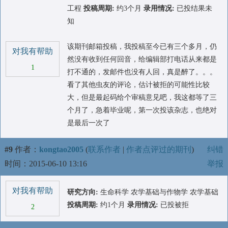
工程
投稿周期:
约3个月
录用情况:
已投结果未
知
该期刊邮箱投稿，我投稿至今已有三个多月，仍
对我有帮助
然没有收到任何回音，给编辑部打电话从来都是
1
打不通的，发邮件也没有人回，真是醉了。。。
看了其他虫友的评论，估计被拒的可能性比较
大，但是最起码给个审稿意见吧，我这都等了三
个月了，急着毕业呢，第一次投该杂志，也绝对
是最后一次了
#9
作者：
kongtao2005
(
联系作者
|
作者点评过的期刊
)
纠错
时间：2015-06-10 13:16
举报
对我有帮助
研究方向:
生命科学 农学基础与作物学 农学基础
投稿周期:
约1个月
录用情况:
已投被拒
2