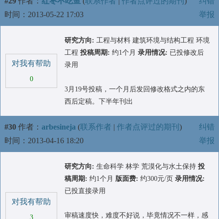
#29
作者：
红枣不吃鱼
(
联系作者
|
作者点评过的期刊
)
纠错
时间：2013-05-22 17:03
举报
研究方向:
工程与材料 建筑环境与结构工程 环境
工程
投稿周期:
约1个月
录用情况:
已投修改后
对我有帮助
录用
0
3月19号投稿，一个月后发回修改格式之内的东
西后定稿。下半年刊出
#30
作者：
arbesineja
(
联系作者
|
作者点评过的期刊
)
纠错
时间：2013-04-16 18:20
举报
研究方向:
生命科学 林学 荒漠化与水土保持
投
稿周期:
约1个月
版面费:
约300元/页
录用情况:
已投直接录用
对我有帮助
审稿速度快，难度不好说，毕竟情况不一样，感
3