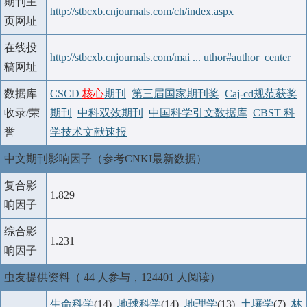
期刊主
http://stbcxb.cnjournals.com/ch/index.aspx
页网址
在线投
http://stbcxb.cnjournals.com/mai ... uthor#author_center
稿网址
数据库
CSCD
核心
期刊
第三届国家期刊奖
Caj-cd规范获奖
收录/荣
期刊
中科双效期刊
中国科学引文数据库
CBST 科
誉
学技术文献速报
中文期刊影响因子（参考CNKI最新数据）
复合影
1.829
响因子
综合影
1.231
响因子
虫友提供资料（ 44 人参与，124401 人阅读）
生命科学
(14)
地球科学
(14)
地理学
(13)
土壤学
(7)
林