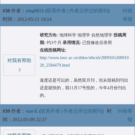
#38
作者：
ying0021
(
联系作者
|
作者点评过的期刊
)
纠错
时间：2012-05-11 14:14
举报
研究方向:
地球科学 地理学 自然地理学
投稿周
期:
约3个月
录用情况:
已投修改后录用
在线投稿网址:
http://www.iswc.ac.cn/zbkw/stbcxb/200910/t200910
对我有帮助
20_2584479.html
3
速度还是可以的，虽然双月刊，但从投稿到刊出
还是挺快的，我11月17号投的，今年4月份刊出
的。
#39
作者：
star-E
(
联系作者
|
作者点评过的期刊
)
时
纠错举
间：2012-05-09 22:27
报