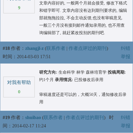
文章内容好的, 一般两个月就会接受, 修改下格式
9
和错字即可. 文章内容没有达到期刊要求的, 编辑
部就拖拖拉拉, 不会主动反馈,也没有审稿意见.
一般三个月没有接到邮件通知录用的, 也不用查
询编辑部了, 就赶紧改投别的期刊吧.
#18
作者：
zhangjl-z
(
联系作者
|
作者点评过的期刊
)
纠错
时间：2014-03-03 17:51
举报
研究方向:
生命科学 林学 森林培育学
投稿周期:
约1个月
录用情况:
已投修改后录用
对我有帮助
0
审稿速度还是可以的，大概50天，通知修改后录
用
#19
作者：
shuibao
(
联系作者
|
作者点评过的期刊
)
时
纠错
间：2014-02-17 11:24
举报