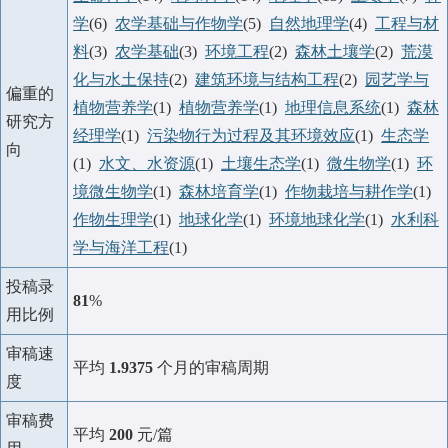
学
(6)
农学基础与作物学
(5)
自然地理学
(4)
工程与材
料
(3)
农学基础
(3)
环境工程
(2)
森林土壤学
(2)
荒漠
化与水土保持
(2)
建筑环境与结构工程
(2)
园艺学与
偏重的
植物营养学
(1)
植物营养学
(1)
地理信息系统
(1)
森林
研究方
经理学
(1)
污染物行为过程及其环境效应
(1)
生态学
向
(1)
水文、水资源
(1)
土壤生态学
(1)
微生物学
(1)
环
境微生物学
(1)
森林培育学
(1)
作物栽培与耕作学
(1)
作物生理学
(1)
地球化学
(1)
环境地球化学
(1)
水利科
学与海洋工程
(1)
投稿录
81
%
用比例
审稿速
平均
1.9375
个月的审稿周期
度
审稿费
平均
200
元/篇