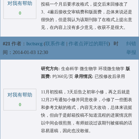
对我有帮助
投稿一个月后要求改格式，提交后来回修改了
3、4遍后接收交审稿费和版面费，总体来说还是
0
很快的，但是我认为该期刊除了在格式上提出意
见，在内容上没有多少意见，收获不是很大。
#21
作者：
lxctszcg
(
联系作者
|
作者点评过的期刊
)
时
纠错
间：2014-01-03 12:30
举报
研究方向:
生命科学 微生物学 环境微生物学
版
面费:
约360元/页
录用情况:
已投修改后录用
11月初投稿，3天后告之初审小修，再之后就是
对我有帮助
12月23号通知小修并同意收录，小修了一些图表
0
和参考文献的格式，内容无大改动，总体来说挺
快，但由于是邮箱投稿不知道流程的进展情况所
以中间会很煎熬，有师姐说过该期刊被催稿的话
容易退稿，因此也没敢催。