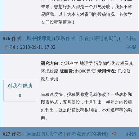
未果，想想好多人都是一个月见分晓，我多不容
易啊我。以上为本人对贵刊的投稿情况，各位学
友们投稿望慎重！
#26
作者：
风中找感觉j
(
联系作者
|
作者点评过的期刊
)
纠错
时间：2013-09-11 17:02
举报
研究方向:
地球科学 地理学 污染物行为过程及其
环境效应
版面费:
约300元/页
录用情况:
已投修
改后录用
对我有帮助
审稿速度快，投稿返修意见就修改了一些表格和
0
图表格式，五月份投，十月刊出，半年之内投稿
到刊出，就是邮箱投稿很纠结，不知道审稿的动
向。
#27
作者：
lwlml1
(
联系作者
|
作者点评过的期刊
)
时
纠错