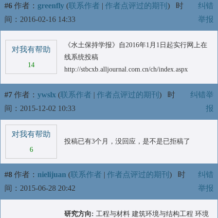
#6
作者：
greenfly
(
联系作者
|
作者点评过的期刊
)
时
纠错
间：2016-02-16 14:33
举报
《水土保持学报》自2016年1月1日起实行网上在
对我有帮助
线系统投稿
14
http://stbcxb.alljournal.com.cn/ch/index.aspx
#7
作者：
ywslx
(
联系作者
|
作者点评过的期刊
)
时
纠错举
间：2015-12-02 10:33
报
对我有帮助
投稿已有3个月，没回应，是不是已拒稿了
6
#8
作者：
nielijuan
(
联系作者
|
作者点评过的期刊
)
时
纠错
间：2015-06-28 20:42
举报
研究方向:
工程与材料 建筑环境与结构工程 环境