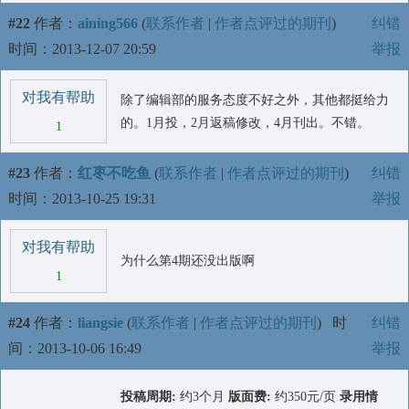
#22
作者：
aining566
(
联系作者
|
作者点评过的期刊
)
纠错
时间：2013-12-07 20:59
举报
对我有帮助
除了编辑部的服务态度不好之外，其他都挺给力
的。1月投，2月返稿修改，4月刊出。不错。
1
#23
作者：
红枣不吃鱼
(
联系作者
|
作者点评过的期刊
)
纠错
时间：2013-10-25 19:31
举报
对我有帮助
为什么第4期还没出版啊
1
#24
作者：
liangsie
(
联系作者
|
作者点评过的期刊
)
时
纠错
间：2013-10-06 16:49
举报
投稿周期:
约3个月
版面费:
约350元/页
录用情