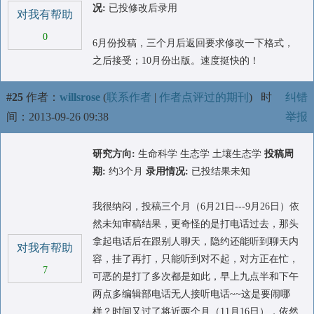
况:
已投修改后录用
对我有帮助
0
6月份投稿，三个月后返回要求修改一下格式，
之后接受；10月份出版。速度挺快的！
#25
作者：
willsrose
(
联系作者
|
作者点评过的期刊
)
时
纠错
间：2013-09-26 09:38
举报
研究方向:
生命科学 生态学 土壤生态学
投稿周
期:
约3个月
录用情况:
已投结果未知
我很纳闷，投稿三个月（6月21日---9月26日）依
然未知审稿结果，更奇怪的是打电话过去，那头
拿起电话后在跟别人聊天，隐约还能听到聊天内
对我有帮助
容，挂了再打，只能听到对不起，对方正在忙，
7
可恶的是打了多次都是如此，早上九点半和下午
两点多编辑部电话无人接听电话~~这是要闹哪
样？时间又过了将近两个月（11月16日），依然