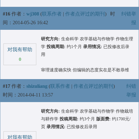
#16
作者：
wj308
(
联系作者
|
作者点评过的期刊
)
时
纠错举
间：2014-05-26 16:42
报
研究方向:
生命科学 农学基础与作物学 作物生理
学
投稿周期:
约1个月
录用情况:
已投修改后录
对我有帮助
用
0
审理速度确实快 但编辑的态度实在是不敢恭维
#17
作者：
shizuliang
(
联系作者
|
作者点评过的期刊
)
纠错
时间：2014-04-11 13:57
举报
研究方向:
生命科学 农学基础与作物学 作物栽培
与耕作学
投稿周期:
约3个月
版面费:
约1700元/
页
录用情况:
已投修改后录用
对我有帮助