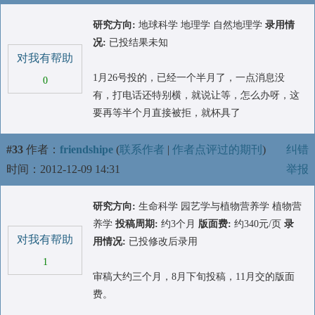
研究方向:
地球科学 地理学 自然地理学
录用情
况:
已投结果未知
对我有帮助
1月26号投的，已经一个半月了，一点消息没
0
有，打电话还特别横，就说让等，怎么办呀，这
要再等半个月直接被拒，就杯具了
#33
作者：
friendshipe
(
联系作者
|
作者点评过的期刊
)
纠错
时间：2012-12-09 14:31
举报
研究方向:
生命科学 园艺学与植物营养学 植物营
养学
投稿周期:
约3个月
版面费:
约340元/页
录
对我有帮助
用情况:
已投修改后录用
1
审稿大约三个月，8月下旬投稿，11月交的版面
费。