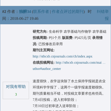
#2
作者：
独醉34
(
联系作者
|
作者点评过的期刊
)
时
纠错举
间：2018-06-27 19:46
报
研究方向:
生命科学 农学基础与作物学 农学基础
投稿周期:
约1个月
版面费:
约425元/页
录用情
况:
已投修改后录用
期刊主页网址:
http://stbcxb.cnjournals.com/ch/index.aspx
在线投稿网址:
http://stbcxb.cnjournals.com/mai ...
uthor#author_center
速度很快，农学这块除了水土保持学报就是农业
对我有帮助
环境科学学报了，这两个一级学报速度都很快。
期刊质量相当不错，对投稿文章要求也有些高。
3
7月4日投稿，进入初审阶段；
7月10日过初审进入送审阶段；