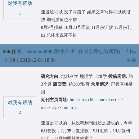
对我有帮助
速度还可以 投了两篇了 如果文章写得可以就很
1
快 期刊质量也不错
8月9号投稿 10月23号回复 11月份汇款 12月份刊
出 总体来说还不错
#36
作者：
xiaoruo3000
(
联系作者
|
作者点评过的期刊
)
纠错
时间：2012-12-01 18:34
举报
研究方向:
地球科学 地理学 土壤学
投稿周期:
约
3个月
版面费:
约300元/页
录用情况:
已投直接录
用
期刊主页网址:
http://trqs.chinajournal.net.cn/ ...
对我有帮助
index.aspx?mid=trqs
2
速度是可以的，从投稿到刊出还是挺快的，今年
6月份投，7月末回复接收，9月汇款，10月就刊
出了，11月知网就能检索了