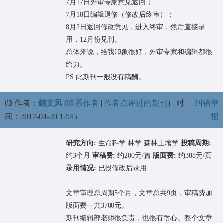
7月17日外审专家意见返回；
7月18日编辑退修（修改后终审）；
8月2日返回修改意见，进入终审，然后直接录
用，12月份见刊。
总体来说，给我印象很好，外审专家和编辑都很
给力。
PS:此期刊一般没有稿酬。
#3
作者：
鲍文风
(
联系作者
|
作者点评过的期刊
)
时
纠错举
间：2017-04-20 12:45
报
研究方向:
生命科学 林学 森林土壤学
投稿周期:
约3个月
审稿费:
约200元/篇
版面费:
约388元/页
录用情况:
已投修改后录用
文章审理总周期5个月，文章总共9页，审稿费加
版面费一共3700元。
期刊编辑部老师很负责，也很有耐心。整个文章