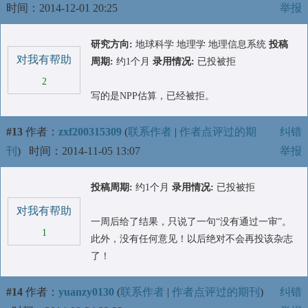
时间：2014-12-01 20:25
举报
研究方向:
地球科学 地理学 地理信息系统
投稿
对我有帮助
周期:
约1个月
录用情况:
已投被拒
2
写的是NPP估算，已经被拒。
#13
作者：
zxf200315309
(
联系作者
|
作者点评过的期
纠错
刊
)
时间：2014-11-05 13:07
举报
投稿周期:
约1个月
录用情况:
已投被拒
对我有帮助
一周后给了结果，只说了一句“没有通过一审”。
1
此外，没有任何意见！以后绝对不会再投该杂志
了！
#14
作者：
yuanzy0130
(
联系作者
|
作者点评过的期刊
)
纠错