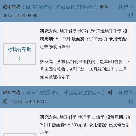
#34
作者：
jsl
(
联系作者
|
作者点评过的期刊
)
时间：
纠错举
2012-12-08 09:08
报
研究方向:
地球科学 地球化学 环境地球化学
投
稿周期:
约1个月
版面费:
约200元/页
录用情况:
已投修改后录用
对我有帮助
2
效率高，从投稿到刊出挺快的，是年6月份投，7
月末回复接收，9月汇款，10月就刊出了，11月
知网就能检索了
#35
作者：
star-E
(
联系作者
|
作者点评过的期刊
)
时
纠错举
间：2012-12-04 17:17
报
研究方向:
地球科学 地理学 土壤学
投稿周期:
约
3个月
版面费:
约300元/页
录用情况:
已投修改后
录用