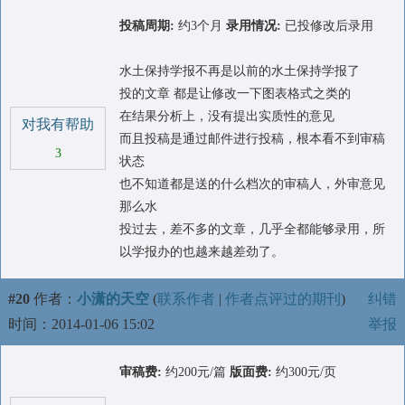
投稿周期:
约3个月
录用情况:
已投修改后录用
水土保持学报不再是以前的水土保持学报了
投的文章 都是让修改一下图表格式之类的
在结果分析上，没有提出实质性的意见
对我有帮助
而且投稿是通过邮件进行投稿，根本看不到审稿
3
状态
也不知道都是送的什么档次的审稿人，外审意见
那么水
投过去，差不多的文章，几乎全都能够录用，所
以学报办的也越来越差劲了。
#20
作者：
小潇的天空
(
联系作者
|
作者点评过的期刊
)
纠错
时间：2014-01-06 15:02
举报
审稿费:
约200元/篇
版面费:
约300元/页