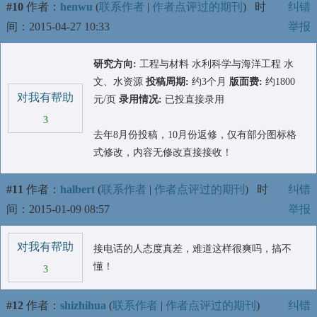
#10
作者：
henwu
(
联系作者
|
作者点评过的期刊
)
时
纠错
间：2015-04-27 10:33
举报
研究方向:
工程与材料 水利科学与海洋工程 水
文、水资源
投稿周期:
约3个月
版面费:
约1800
对我有帮助
元/页
录用情况:
已投直接录用
3
去年8月份投稿，10月份返修，仅有部分图标格
式修改，内容无修改直接接收！
#11
作者：
halbert
(
联系作者
|
作者点评过的期刊
)
时
纠错
间：2015-01-09 08:57
举报
对我有帮助
接电话的人态度真差，难道这样很爽吗，搞不
懂！
3
#12
作者：
shizhihua
(
联系作者
|
作者点评过的期刊
)
纠错