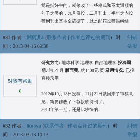
觉是挺好中的，就修改了一些格式和不太通顺的
句子之类的，九月份投，二月刊出，半年之内投
稿到刊出基本全搞掂了，就是邮箱投稿很纠结
#31
作者：
湘雨儿1
(
联系作者
|
作者点评过的期刊
)
时
纠错
间：2013-04-16 09:38
举报
研究方向:
地球科学 地理学 自然地理学
投稿周
期:
约1个月
版面费:
约1400元/页
录用情况:
已投
直接录用
对我有帮助
0
2012年10月18日投稿，11月21日就回来了审稿意
见，简要修改了下就接收待刊了。
2013年第一期，还是比较快的。
#32
作者：
lituoyu
(
联系作者
|
作者点评过的期刊
)
时
纠错
间：2013-03-13 10:13
举报