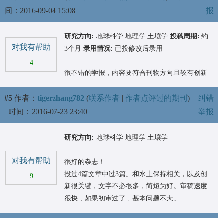
间：2016-09-04 15:08
报
研究方向:
地球科学 地理学 土壤学
投稿周期:
约
对我有帮助
3个月
录用情况:
已投修改后录用
4
很不错的学报，内容要符合刊物方向且较有创新
#5
作者：
tigerzhang782
(
联系作者
|
作者点评过的期刊
)
纠错
时间：2016-07-23 23:40
举报
研究方向:
地球科学 地理学 土壤学
对我有帮助
很好的杂志！
投过4篇文章中过3篇。和水土保持相关，以及创
9
新很关键，文字不必很多，简短为好。审稿速度
很快，如果初审过了，基本问题不大。