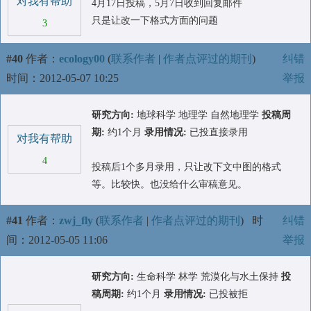
对我有帮助
4月17日投稿，5月7日收到回复邮件
只是让改一下格式方面的问题
3
#40
作者：
ecology00
(
联系作者
|
作者点评过的期刊
)
纠错
时间：2012-05-07 10:25
举报
研究方向:
地球科学 地理学 自然地理学
投稿周
期:
约1个月
录用情况:
已投直接录用
对我有帮助
4
投稿后1个多月录用，只让改下文中图的格式
等。比较快。也没给什么审稿意见。
#41
作者：
zwj_fly
(
联系作者
|
作者点评过的期刊
)
时
纠错
间：2012-05-05 11:06
举报
研究方向:
生命科学 林学 荒漠化与水土保持
投
稿周期:
约1个月
录用情况:
已投被拒