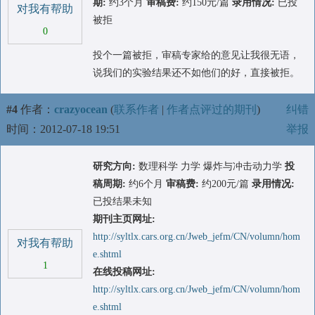
期:
约3个月
审稿费:
约150元/篇
录用情况:
已投
对我有帮助
被拒
0
投个一篇被拒，审稿专家给的意见让我很无语，
说我们的实验结果还不如他们的好，直接被拒。
#4
作者：
crazyocean
(
联系作者
|
作者点评过的期刊
)
纠错
时间：2012-07-18 19:51
举报
研究方向:
数理科学 力学 爆炸与冲击动力学
投
稿周期:
约6个月
审稿费:
约200元/篇
录用情况:
已投结果未知
期刊主页网址:
http://syltlx.cars.org.cn/Jweb_jefm/CN/volumn/hom
对我有帮助
e.shtml
1
在线投稿网址:
http://syltlx.cars.org.cn/Jweb_jefm/CN/volumn/hom
e.shtml