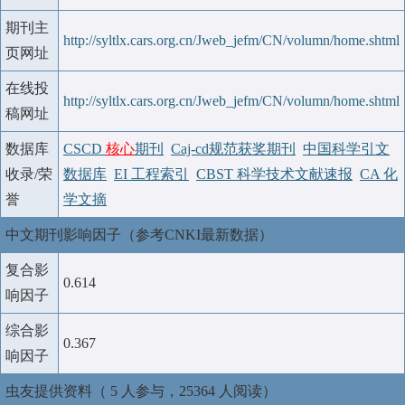
期刊主
http://syltlx.cars.org.cn/Jweb_jefm/CN/volumn/home.shtml
页网址
在线投
http://syltlx.cars.org.cn/Jweb_jefm/CN/volumn/home.shtml
稿网址
数据库
CSCD
核心
期刊
Caj-cd规范获奖期刊
中国科学引文
收录/荣
数据库
EI 工程索引
CBST 科学技术文献速报
CA 化
誉
学文摘
中文期刊影响因子（参考CNKI最新数据）
复合影
0.614
响因子
综合影
0.367
响因子
虫友提供资料（ 5 人参与，25364 人阅读）