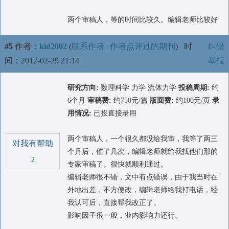
两个审稿人，等的时间比较久。编辑老师比较好
#5
作者：
kid2002
(
联系作者
|
作者点评过的期刊
)
时
纠错
间：2012-02-29 21:14
举报
研究方向:
数理科学 力学 流体力学
投稿周期:
约
6个月
审稿费:
约750元/篇
版面费:
约100元/页
录
用情况:
已投直接录用
两个审稿人，一个很久都没给我审，我等了两三
对我有帮助
个月后，催了几次，编辑老师就给我找他们那的
2
专家审稿了。很快就顺利通过。
编辑老师很不错，文中有点错误，由于我当时在
外地出差，不方便改，编辑老师给我打电话，经
我认可后，直接帮我改正了。
影响因子很一般，业内影响力还行。