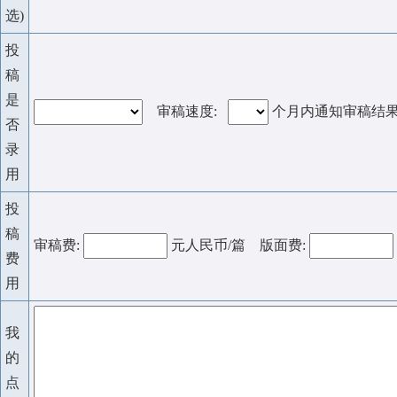
选)
投
稿
是
审稿速度:
个月内通知审稿结
否
录
用
投
稿
审稿费:
元人民币/篇 版面费:
费
用
我
的
点