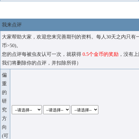
我来点评
大家帮助大家，欢迎您来完善期刊的资料。每人30天之内只有
币>50)。
您的点评每被虫友认可一次，就获得
0.5个金币的奖励
，没有上
我们将删除你的点评，并扣除所得）
偏
重
的
研
究
方
向
(可