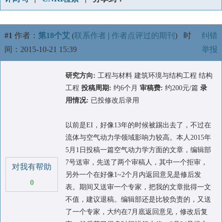
#1
作者：
第18个艾
(
联系作者
|
作者点评过的期刊
)
时
纠错
间：2015-10-21 15:39
举报
研究方向:
工程与材料 建筑环境与结构工程 结构
工程
投稿周期:
约6个月
审稿费:
约200元/篇
录
用情况:
已投修改后录用
以前是EI，好像13年的时候被踢出去了，不过在
流体与空气动力学领域影响力较高。本人2015年
5月1日投稿一篇空气动力学方面的文章，编辑部
7号送审，先送了两个审稿人，其中一个拒审，
对我有帮助
另外一个在好像1~2个月内返回意见是修后发
0
表。期间又送审一个专家，把我的文章批得一文
不值，建议退稿。编辑部还是比较负责的，又送
了一个专家，大约在7月底返回意见，修改后复