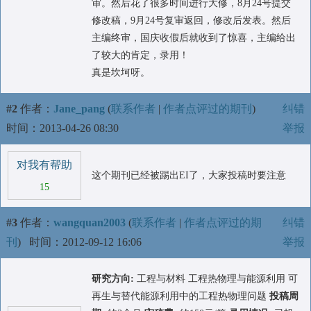
审。然后花了很多时间进行大修，8月24号提交
修改稿，9月24号复审返回，修改后发表。然后
主编终审，国庆收假后就收到了惊喜，主编给出
了较大的肯定，录用！
真是坎坷呀。
#2
作者：
Jane_pang
(
联系作者
|
作者点评过的期刊
)
纠错
时间：2013-04-26 08:30
举报
对我有帮助
这个期刊已经被踢出EI了，大家投稿时要注意
15
#3
作者：
wangquan2003
(
联系作者
|
作者点评过的期
纠错
刊
)
时间：2012-09-12 16:06
举报
研究方向:
工程与材料 工程热物理与能源利用 可
再生与替代能源利用中的工程热物理问题
投稿周