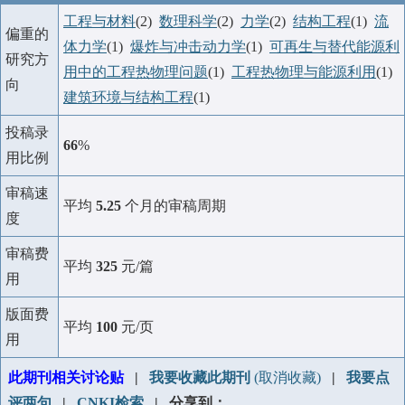
工程与材料
(2)
数理科学
(2)
力学
(2)
结构工程
(1)
流
偏重的
体力学
(1)
爆炸与冲击动力学
(1)
可再生与替代能源利
研究方
用中的工程热物理问题
(1)
工程热物理与能源利用
(1)
向
建筑环境与结构工程
(1)
投稿录
66
%
用比例
审稿速
平均
5.25
个月的审稿周期
度
审稿费
平均
325
元/篇
用
版面费
平均
100
元/页
用
此期刊相关讨论贴
|
我要收藏此期刊
(取消收藏)
|
我要点
评两句
|
CNKI检索
| 分享到：