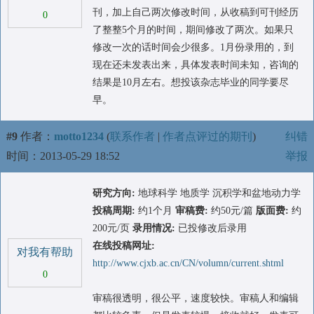
刊，加上自己两次修改时间，从收稿到可刊经历
0
了整整5个月的时间，期间修改了两次。如果只
修改一次的话时间会少很多。1月份录用的，到
现在还未发表出来，具体发表时间未知，咨询的
结果是10月左右。想投该杂志毕业的同学要尽
早。
#9
作者：
motto1234
(
联系作者
|
作者点评过的期刊
)
纠错
时间：2013-05-29 18:52
举报
研究方向:
地球科学 地质学 沉积学和盆地动力学
投稿周期:
约1个月
审稿费:
约50元/篇
版面费:
约
200元/页
录用情况:
已投修改后录用
在线投稿网址:
对我有帮助
http://www.cjxb.ac.cn/CN/volumn/current.shtml
0
审稿很透明，很公平，速度较快。审稿人和编辑