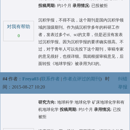
投稿周期:
约1个月
录用情况:
已投被拒
沉积学报，不得不说，这个期刊是国内沉积学领
对我有帮助
域的顶级期刊。作为搞沉积学多年的科研工作
者，发表过多个ei、sci的文章，但是还没有发表
0
过沉积学报。因为沉积学报的要求确实很高。不
过，对于青年人可以先投下这个期刊，审稿专家
的意见很好，也很详细。我就根据审稿意见，后
面转投《地球学报》被录用为EI的。
#4
作者：
Freya03
(
联系作者
|
作者点评过的期刊
)
时
纠错
间：2015-08-27 10:20
举报
研究方向:
地球科学 地球化学 矿床地球化学和有
机地球化学
投稿周期:
约1个月
录用情况:
已投
被拒