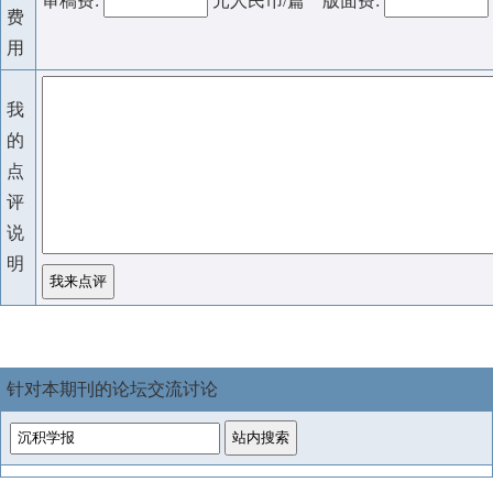
审稿费:
元人民币/篇 版面费:
费
用
我
的
点
评
说
明
针对本期刊的论坛交流讨论