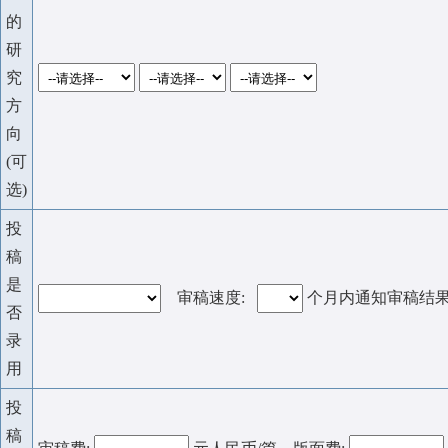
的
研
究
方
向
(可
选)
投
稿
是
审稿速度:
个月内通知审稿结
否
录
用
投
稿