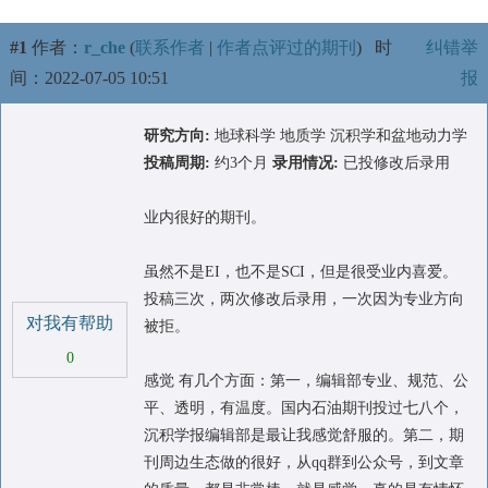
#1
作者：
r_che
(
联系作者
|
作者点评过的期刊
)
时
纠错举
间：2022-07-05 10:51
报
研究方向:
地球科学 地质学 沉积学和盆地动力学
投稿周期:
约3个月
录用情况:
已投修改后录用
业内很好的期刊。
虽然不是EI，也不是SCI，但是很受业内喜爱。
投稿三次，两次修改后录用，一次因为专业方向
对我有帮助
被拒。
0
感觉 有几个方面：第一，编辑部专业、规范、公
平、透明，有温度。国内石油期刊投过七八个，
沉积学报编辑部是最让我感觉舒服的。第二，期
刊周边生态做的很好，从qq群到公众号，到文章