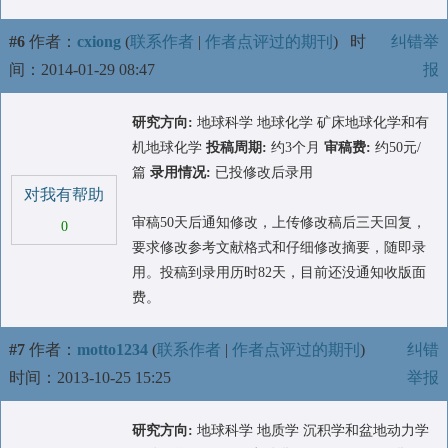
#6
作者：
cxiong
(
联系作者
|
作者点评过的期刊
)
时
纠错举
间：2014-01-29 08:47
报
研究方向:
地球科学 地球化学 矿床地球化学和有
机地球化学
投稿周期:
约3个月
审稿费:
约50元/
篇
录用情况:
已投修改后录用
对我有帮助
审稿50天后通知修改，上传修改稿后三天回复，
0
要求修改参考文献格式和仔细修改摘要，随即录
用。投稿到录用历时82天，目前还没通知收版面
费。
#7
作者：
motto1234
(
联系作者
|
作者点评过的期刊
)
纠错
时间：2013-10-25 15:25
举报
研究方向:
地球科学 地质学 沉积学和盆地动力学