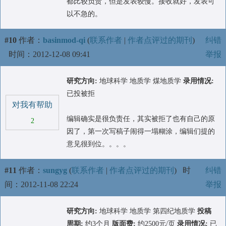
都比较负责，但是发表较慢。接收就好，发表可
以不急的。
#10
作者：
basinmod-qi
(
联系作者
|
作者点评过的期刊
)
纠错
时间：2012-12-08 09:41
举报
研究方向:
地球科学 地质学 煤地质学
录用情况:
已投被拒
对我有帮助
编辑确实是很负责任，其实被拒了也有自己的原
2
因了，第一次写稿子闹得一塌糊涂，编辑们提的
意见很到位。。。。
#11
作者：
sungyg
(
联系作者
|
作者点评过的期刊
)
时
纠错
间：2012-11-08 22:24
举报
研究方向:
地球科学 地质学 第四纪地质学
投稿
周期:
约3个月
版面费:
约2500元/页
录用情况:
已