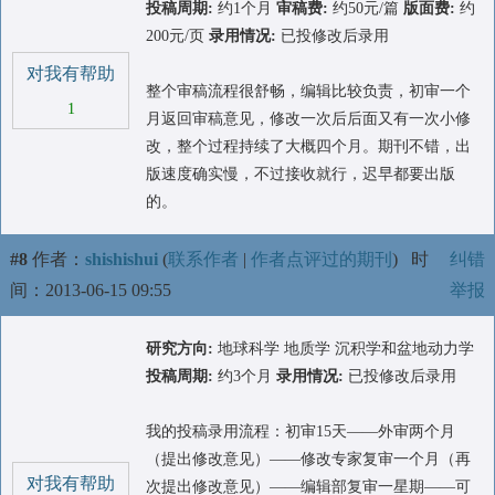
投稿周期:
约1个月
审稿费:
约50元/篇
版面费:
约
200元/页
录用情况:
已投修改后录用
对我有帮助
整个审稿流程很舒畅，编辑比较负责，初审一个
1
月返回审稿意见，修改一次后后面又有一次小修
改，整个过程持续了大概四个月。期刊不错，出
版速度确实慢，不过接收就行，迟早都要出版
的。
#8
作者：
shishishui
(
联系作者
|
作者点评过的期刊
)
时
纠错
间：2013-06-15 09:55
举报
研究方向:
地球科学 地质学 沉积学和盆地动力学
投稿周期:
约3个月
录用情况:
已投修改后录用
我的投稿录用流程：初审15天——外审两个月
（提出修改意见）——修改专家复审一个月（再
对我有帮助
次提出修改意见）——编辑部复审一星期——可