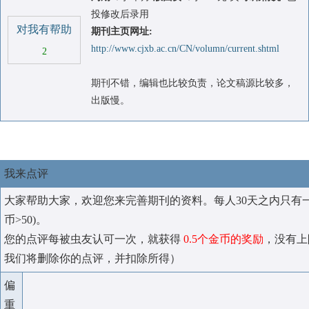
投修改后录用
对我有帮助
期刊主页网址:
http://www.cjxb.ac.cn/CN/volumn/current.shtml
2
期刊不错，编辑也比较负责，论文稿源比较多，
出版慢。
我来点评
大家帮助大家，欢迎您来完善期刊的资料。每人30天之内只有
币>50)。
您的点评每被虫友认可一次，就获得
0.5个金币的奖励
，没有上
我们将删除你的点评，并扣除所得）
偏
重