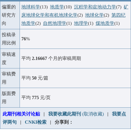
偏重的
地球科学
(13)
地质学
(10)
沉积学和盆地动力学
(7)
矿
研究方
床地球化学和有机地球化学
(2)
地球化学
(2)
第四纪
向
地质学
(2)
自然地理学
(1)
地理学
(1)
煤地质学
(1)
投稿录
76
%
用比例
审稿速
平均
2.16667
个月的审稿周期
度
审稿费
平均
50
元/篇
用
版面费
平均
775
元/页
用
此期刊相关讨论贴
|
我要收藏此期刊
(取消收藏)
|
我要点
评两句
|
CNKI检索
| 分享到：