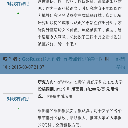
速度很快。周一投的，周四退稿。编辑给出的意
对我有帮助
见：作为一篇科技论文，其研究意义不能仅仅作
4
为填补研究区的某些空白或薄弱领域，应对此项
研究所取得的成果和认识的创新点作出分析，才
能提升整篇论文的价值。虽然被拒了，但是，这
个速度令人满意，总比投了三四个月之后才告知
被拒的好。赞一个吧！
#5
作者：
GeoRucc
(
联系作者
|
作者点评过的期刊
)
时
纠错
间：2015-03-07 21:37
举报
研究方向:
地球科学 地质学 沉积学和盆地动力学
投稿周期:
约3个月
版面费:
约200元/页
录用情
况:
已投修改后录用
对我有帮助
2
编辑部的编辑很负责，很认真，对于文章的各个
细节部分的修改，帮助很大。推荐大家加入学报
的QQ群，交流也很方便。