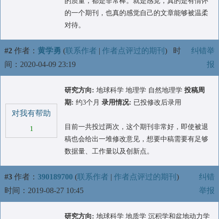
的质量，都是非常棒。就是感觉，真的是有情怀
的一个期刊，也真的感觉自己的文章能够被温柔
对待。
#2
作者：
黄学勇
(
联系作者
|
作者点评过的期刊
)
时
纠错举
间：2020-04-09 23:19
报
研究方向:
地球科学 地理学 自然地理学
投稿周
期:
约3个月
录用情况:
已投修改后录用
对我有帮助
目前一共投过两次，这个期刊非常好，即使被退
1
稿也会给出一堆修改意见，想要中稿需要有足够
数据量、工作量以及创新点。
#3
作者：
390189700
(
联系作者
|
作者点评过的期刊
)
纠错
时间：2019-08-27 10:45
举报
研究方向:
地球科学 地质学 沉积学和盆地动力学