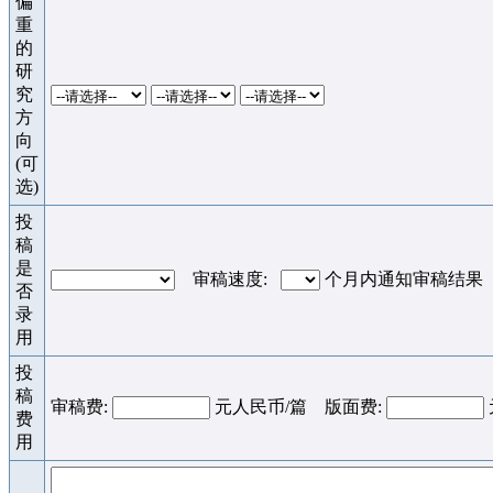
偏
重
的
研
究
方
向
(可
选)
投
稿
是
审稿速度:
个月内通知审稿结果
否
录
用
投
稿
审稿费:
元人民币/篇 版面费:
费
用