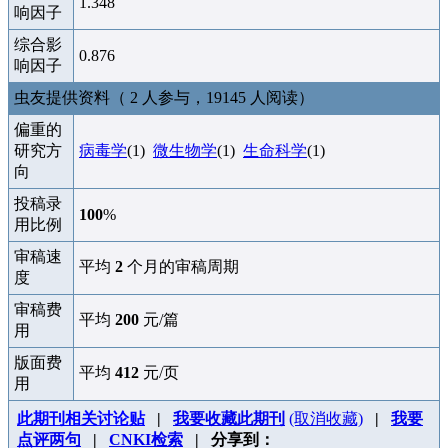
1.348
响因子
综合影
0.876
响因子
虫友提供资料（ 2 人参与，19145 人阅读）
偏重的
研究方
病毒学
(1)
微生物学
(1)
生命科学
(1)
向
投稿录
100
%
用比例
审稿速
平均
2
个月的审稿周期
度
审稿费
平均
200
元/篇
用
版面费
平均
412
元/页
用
此期刊相关讨论贴
|
我要收藏此期刊
(取消收藏)
|
我要
点评两句
|
CNKI检索
| 分享到：