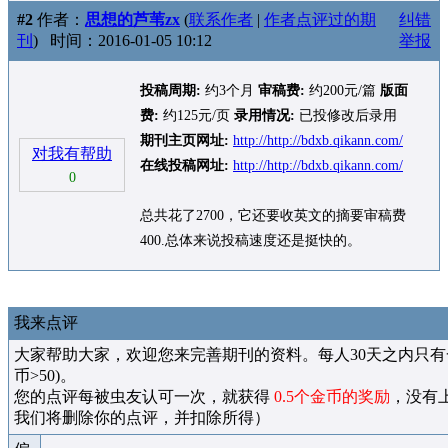
#2
作者：
思想的芦苇zx
(
联系作者
|
作者点评过的期
纠错
刊
)
时间：2016-01-05 10:12
举报
投稿周期:
约3个月
审稿费:
约200元/篇
版面
费:
约125元/页
录用情况:
已投修改后录用
期刊主页网址:
http://http://bdxb.qikann.com/
对我有帮助
在线投稿网址:
http://http://bdxb.qikann.com/
0
总共花了2700，它还要收英文的摘要审稿费
400.总体来说投稿速度还是挺快的。
我来点评
大家帮助大家，欢迎您来完善期刊的资料。每人30天之内只有
币>50)。
您的点评每被虫友认可一次，就获得
0.5个金币的奖励
，没有
我们将删除你的点评，并扣除所得）