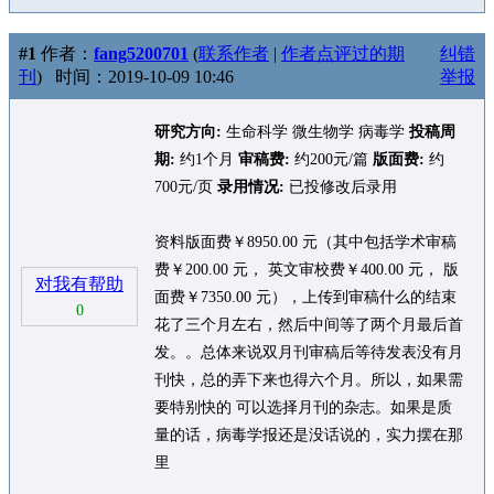
#1
作者：
fang5200701
(
联系作者
|
作者点评过的期
纠错
刊
)
时间：2019-10-09 10:46
举报
研究方向:
生命科学 微生物学 病毒学
投稿周
期:
约1个月
审稿费:
约200元/篇
版面费:
约
700元/页
录用情况:
已投修改后录用
资料版面费￥8950.00 元（其中包括学术审稿
费￥200.00 元， 英文审校费￥400.00 元， 版
对我有帮助
面费￥7350.00 元），上传到审稿什么的结束
0
花了三个月左右，然后中间等了两个月最后首
发。。总体来说双月刊审稿后等待发表没有月
刊快，总的弄下来也得六个月。所以，如果需
要特别快的 可以选择月刊的杂志。如果是质
量的话，病毒学报还是没话说的，实力摆在那
里