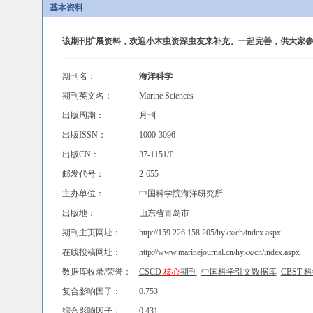
基本资料
该期刊扩展资料，欢迎小木虫资深虫友来补充。一起完善，供大家参
期刊名：
海洋科学
期刊英文名：
Marine Sciences
出版周期：
月刊
出版ISSN：
1000-3096
出版CN：
37-1151/P
邮发代号：
2-655
主办单位：
中国科学院海洋研究所
出版地：
山东省青岛市
期刊主页网址：
http://159.226.158.205/hykx/ch/index.aspx
在线投稿网址：
http://www.marinejournal.cn/hykx/ch/index.aspx
数据库收录/荣誉：
CSCD
核心
期刊
中国科学引文数据库
CBST
复合影响因子：
0.753
综合影响因子：
0.431