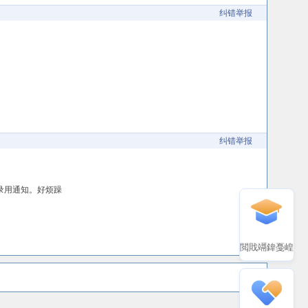
纠错举报
纠错举报
有录用通知。好烦躁
閲戝竵鍏戞崲