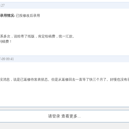
:27
录用情况:
已投修改后录用
联系多次，说给寄了纸版，肯定给稿费，统一汇款。
到稿费！
09 09:41
修，到现在没消息，说是已返修待发表状态。但是从返修回去一直等了快三个月了。好慢也没
请登录
查看更多...