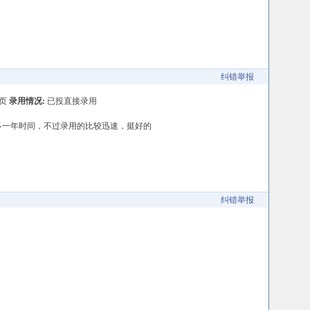
纠错举报
/页
录用情况:
已投直接录用
了差不多一年时间，不过录用的比较迅速，挺好的
纠错举报