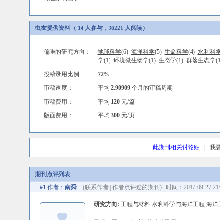
虫友提供资料（ 14 人参与，36221 人阅读）
偏重的研究方向：
地球科学
(6)
海洋科学
(5)
生命科学
(4)
水利科
学
(1)
环境微生物学
(1)
生态学
(1)
群落生态学
(
投稿录用比例：
72
%
审稿速度：
平均
2.90909
个月的审稿周期
审稿费用：
平均
120
元/篇
版面费用：
平均
300
元/页
此期刊相关讨论贴
|
我
期刊点评列表
#1
作者：
南舜
(
联系作者
|
作者点评过的期刊
) 时间：2017-09-27 21:
研究方向:
工程与材料 水利科学与海洋工程 海洋