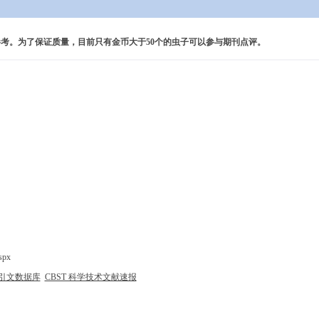
考。为了保证质量，目前只有金币大于50个的虫子可以参与期刊点评。
spx
引文数据库
CBST 科学技术文献速报