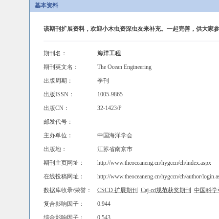
基本资料
该期刊扩展资料，欢迎小木虫资深虫友来补充。一起完善，供大家参
期刊名：
海洋工程
期刊英文名：
The Ocean Engineering
出版周期：
季刊
出版ISSN：
1005-9865
出版CN：
32-1423/P
邮发代号：
主办单位：
中国海洋学会
出版地：
江苏省南京市
期刊主页网址：
http://www.theoceaneng.cn/hygccn/ch/index.aspx
在线投稿网址：
http://www.theoceaneng.cn/hygccn/ch/author/login.a
数据库收录/荣誉：
CSCD 扩展期刊
Caj-cd规范获奖期刊
中国科学
复合影响因子：
0.944
综合影响因子：
0.543