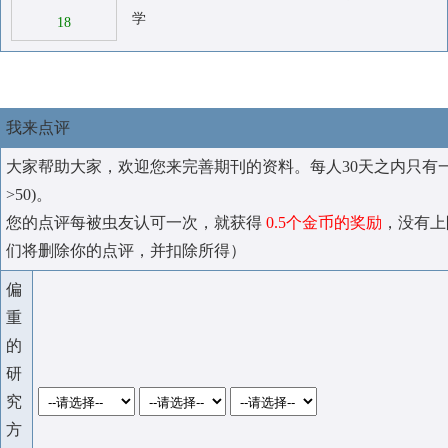
学
18
我来点评
大家帮助大家，欢迎您来完善期刊的资料。每人30天之内只有
>50)。
您的点评每被虫友认可一次，就获得
0.5个金币的奖励
，没有上
们将删除你的点评，并扣除所得）
偏
重
的
研
究
方