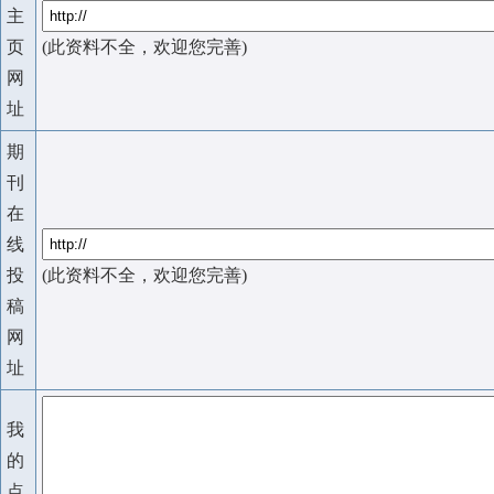
主
页
(此资料不全，欢迎您完善)
网
址
期
刊
在
线
投
(此资料不全，欢迎您完善)
稿
网
址
我
的
点