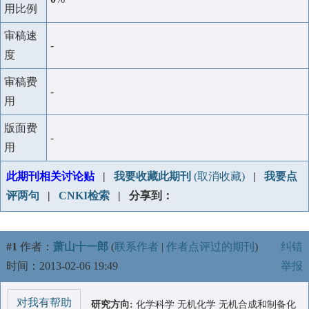
用比例
审稿速
-
度
审稿费
-
用
版面费
-
用
此期刊相关讨论贴
|
我要收藏此期刊
(取消收藏)
|
我要点
评两句
|
CNKI检索
| 分享到：
#1
作者：
萧山十一郎
(
联系作者
|
作者点评过的期刊
)
纠错
时间：2013-02-06 19:49
举报
对我有帮助
研究方向:
化学科学 无机化学 无机合成和制备化