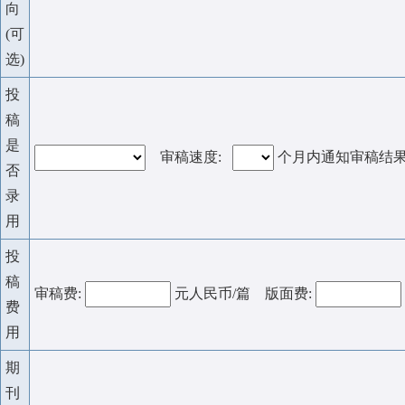
向
(可
选)
投
稿
是
审稿速度:
个月内通知审稿结
否
录
用
投
稿
审稿费:
元人民币/篇 版面费:
费
用
期
刊