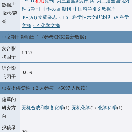
CSCD
核心
期刊
第三届国家期刊奖
第二届全国优秀
数据库
科技期刊
中科双高期刊
中国科学引文数据库
收录/荣
Pж(AJ) 文摘杂志
CBST 科学技术文献速报
SA 科学
誉
文摘
CA 化学文摘
中文期刊影响因子（参考CNKI最新数据）
复合影
1.155
响因子
综合影
0.659
响因子
虫友提供资料（ 2 人参与，45097 人阅读）
偏重的
研究方
无机合成和制备化学
(1)
无机化学
(1)
化学科学
(1)
向
投稿录
0
%