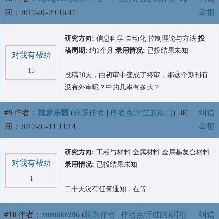
间：2017-06-29 16:47
举报
研究方向:
信息科学 自动化 控制理论与方法
投
稿周期:
约1个月
录用情况:
已投结果未知
对我有帮助
15
投稿20天，由初审中变成了终审，那这个期刊有
没有外审呢？中的几率有多大？
#9
作者：
枕梦东疆
(
联系作者
|
作者点评过的期刊
)
时
纠错
间：2017-05-11 11:14
举报
研究方向:
工程与材料 金属材料 金属基复合材料
对我有帮助
录用情况:
已投结果未知
1
二十天没有任何通知，在等
#10
作者：
xdmake206
(
联系作者
|
作者点评过的期刊
)
纠错