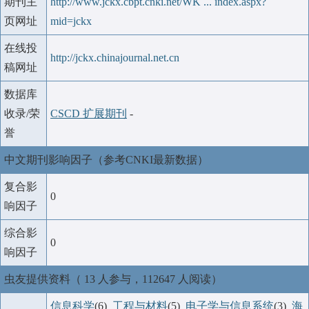
期刊主
http://www.jckx.cbpt.cnki.net/WK ... index.aspx?
页网址
mid=jckx
在线投
http://jckx.chinajournal.net.cn
稿网址
数据库
收录/荣
CSCD 扩展期刊
-
誉
中文期刊影响因子（参考CNKI最新数据）
复合影
0
响因子
综合影
0
响因子
虫友提供资料（ 13 人参与，112647 人阅读）
信息科学
(6)
工程与材料
(5)
电子学与信息系统
(3)
海