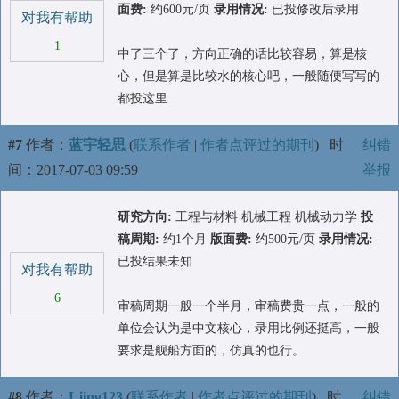
面费:
约600元/页
录用情况:
已投修改后录用
对我有帮助
1
中了三个了，方向正确的话比较容易，算是核
心，但是算是比较水的核心吧，一般随便写写的
都投这里
#7
作者：
蓝宇轻思
(
联系作者
|
作者点评过的期刊
)
时
纠错
间：2017-07-03 09:59
举报
研究方向:
工程与材料 机械工程 机械动力学
投
稿周期:
约1个月
版面费:
约500元/页
录用情况:
已投结果未知
对我有帮助
6
审稿周期一般一个半月，审稿费贵一点，一般的
单位会认为是中文核心，录用比例还挺高，一般
要求是舰船方面的，仿真的也行。
#8
作者：
Ljing123
(
联系作者
|
作者点评过的期刊
)
时
纠错