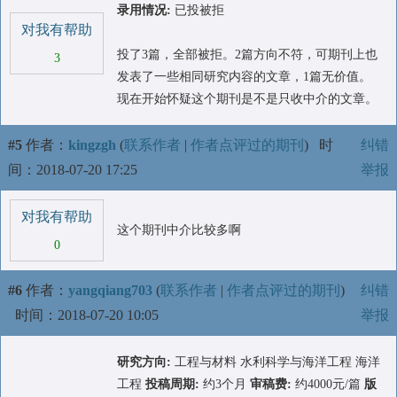
录用情况:
已投被拒
对我有帮助
投了3篇，全部被拒。2篇方向不符，可期刊上也
3
发表了一些相同研究内容的文章，1篇无价值。
现在开始怀疑这个期刊是不是只收中介的文章。
#5
作者：
kingzgh
(
联系作者
|
作者点评过的期刊
)
时
纠错
间：2018-07-20 17:25
举报
对我有帮助
这个期刊中介比较多啊
0
#6
作者：
yangqiang703
(
联系作者
|
作者点评过的期刊
)
纠错
时间：2018-07-20 10:05
举报
研究方向:
工程与材料 水利科学与海洋工程 海洋
工程
投稿周期:
约3个月
审稿费:
约4000元/篇
版