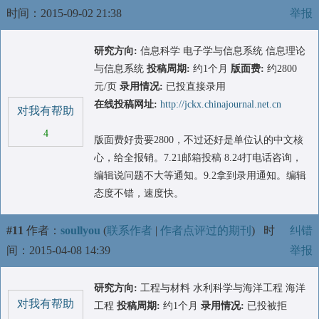
时间：2015-09-02 21:38
举报
研究方向:
信息科学 电子学与信息系统 信息理论
与信息系统
投稿周期:
约1个月
版面费:
约2800
元/页
录用情况:
已投直接录用
在线投稿网址:
http://jckx.chinajournal.net.cn
对我有帮助
4
版面费好贵要2800，不过还好是单位认的中文核
心，给全报销。7.21邮箱投稿 8.24打电话咨询，
编辑说问题不大等通知。9.2拿到录用通知。编辑
态度不错，速度快。
#11
作者：
soullyou
(
联系作者
|
作者点评过的期刊
)
时
纠错
间：2015-04-08 14:39
举报
研究方向:
工程与材料 水利科学与海洋工程 海洋
对我有帮助
工程
投稿周期:
约1个月
录用情况:
已投被拒