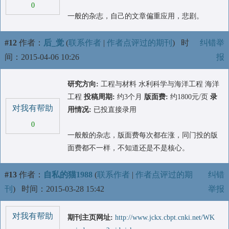
0
一般的杂志，自己的文章偏重应用，悲剧。
#12
作者：
后_觉
(
联系作者
|
作者点评过的期刊
)
时
纠错举
间：2015-04-06 10:26
报
研究方向:
工程与材料 水利科学与海洋工程 海洋
工程
投稿周期:
约3个月
版面费:
约1800元/页
录
对我有帮助
用情况:
已投直接录用
0
一般般的杂志，版面费每次都在涨，同门投的版
面费都不一样，不知道还是不是核心。
#13
作者：
自私的猫1988
(
联系作者
|
作者点评过的期
纠错
刊
)
时间：2015-03-28 15:42
举报
对我有帮助
期刊主页网址:
http://www.jckx.cbpt.cnki.net/WK