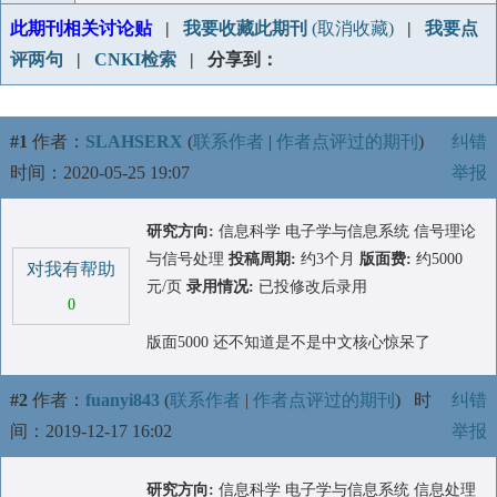
此期刊相关讨论贴
|
我要收藏此期刊
(取消收藏)
|
我要点
评两句
|
CNKI检索
| 分享到：
#1
作者：
SLAHSERX
(
联系作者
|
作者点评过的期刊
)
纠错
时间：2020-05-25 19:07
举报
研究方向:
信息科学 电子学与信息系统 信号理论
与信号处理
投稿周期:
约3个月
版面费:
约5000
对我有帮助
元/页
录用情况:
已投修改后录用
0
版面5000 还不知道是不是中文核心惊呆了
#2
作者：
fuanyi843
(
联系作者
|
作者点评过的期刊
)
时
纠错
间：2019-12-17 16:02
举报
研究方向:
信息科学 电子学与信息系统 信息处理