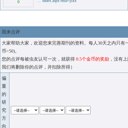
... index.aspx?mid=jckx
0
我来点评
大家帮助大家，欢迎您来完善期刊的资料。每人30天之内只有
币>50)。
您的点评每被虫友认可一次，就获得
0.5个金币的奖励
，没有上
我们将删除你的点评，并扣除所得）
偏
重
的
研
究
方
向