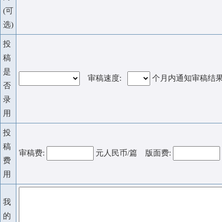
(可
选)
投
稿
是
审稿速度:
个月内通知审稿结
否
录
用
投
稿
审稿费:
元人民币/篇 版面费:
费
用
我
的