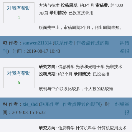
方法与技术
投稿周期:
约3个月
审稿费:
约4000
对我有帮助
元/篇
录用情况:
已投直接录用
1
版面费中上，审稿周期3个月，刊出周期未知。
#3
作者：
sanwen211314
(
联系作者
|
作者点评过的期
纠错
刊
)
时间：2019-08-17 10:43
举报
研究方向:
信息科学 光学和光电子学 光谱技术
对我有帮助
投稿周期:
约3个月
录用情况:
已投被拒
5
该刊与中介联系比较多，个人投的话较难
#4
作者：
xie_shd
(
联系作者
|
作者点评过的期刊
)
时
纠错举
间：2019-08-15 16:32
报
研究方向:
信息科学 计算机科学 计算机应用技术