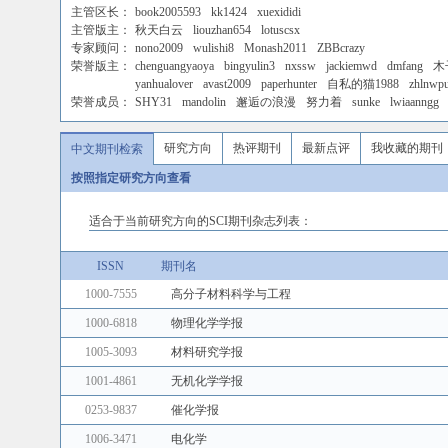
主管区长：
book2005593
kk1424
xuexididi
主管版主：
秋天白云
liouzhan654
lotuscsx
专家顾问：
nono2009
wulishi8
Monash2011
ZBBcrazy
荣誉版主：
chenguangyaoya
bingyulin3
nxssw
jackiemwd
dmfang
木
yanhualover
avast2009
paperhunter
自私的猫1988
zhlnwp
荣誉成员：
SHY31
mandolin
邂逅の浪漫
努力着
sunke
lwiaanngg
研究方向
热评期刊
最新点评
我收藏的期刊
中文期刊检索
按照指定研究方向查看
适合于当前研究方向的SCI期刊杂志列表：
ISSN
期刊名
1000-7555
高分子材料科学与工程
1000-6818
物理化学学报
1005-3093
材料研究学报
1001-4861
无机化学学报
0253-9837
催化学报
1006-3471
电化学