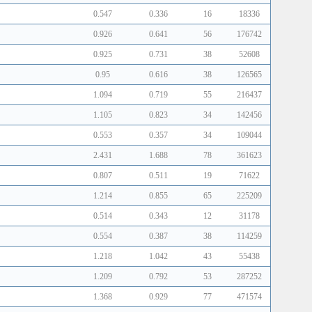
0.547
0.336
16
18336
0.926
0.641
56
176742
0.925
0.731
38
52608
0.95
0.616
38
126565
1.094
0.719
55
216437
1.105
0.823
34
142456
0.553
0.357
34
109044
2.431
1.688
78
361623
0.807
0.511
19
71622
1.214
0.855
65
225209
0.514
0.343
12
31178
0.554
0.387
38
114259
1.218
1.042
43
55438
1.209
0.792
53
287252
1.368
0.929
77
471574