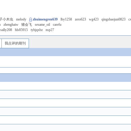
子小木虫
melody
zhuimengren639
lby1258
zero623
wg423
qingshaojun0823
c
u
zhenghaiw
猪会飞
sesame_oil
carefu
sally208
hls85915
tyhjqxbz
nsp27
我点评的期刊