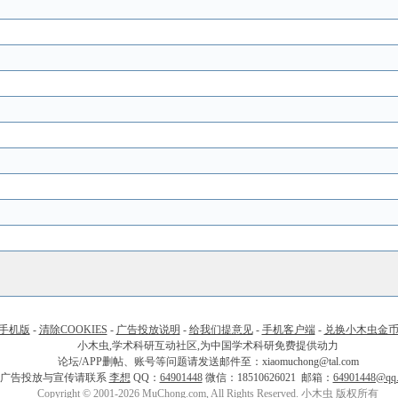
手机版
-
清除COOKIES
-
广告投放说明
-
给我们提意见
-
手机客户端
-
兑换小木虫金
小木虫,学术科研互动社区,为中国学术科研免费提供动力
论坛/APP删帖、账号等问题请发送邮件至：xiaomuchong@tal.com
广告投放与宣传请联系
李想
QQ：
64901448
微信：18510626021 邮箱：
64901448@qq
Copyright © 2001-2026 MuChong.com, All Rights Reserved. 小木虫 版权所有