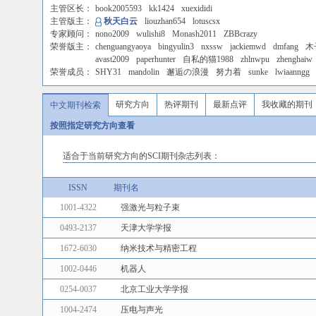
主管区长：
book2005593
kk1424
xuexididi
主管版主：
秋天白云
liouzhan654
lotuscsx
专家顾问：
nono2009
wulishi8
Monash2011
ZBBcrazy
荣誉版主：
chenguangyaoya
bingyulin3
nxssw
jackiemwd
dmfang
木
avast2009
paperhunter
自私的猫1988
zhlnwpu
zhenghaiw
荣誉成员：
SHY31
mandolin
邂逅の浪漫
努力着
sunke
lwiaanngg
研究方向
热评期刊
最新点评
我收藏的期刊
中文期刊检索
按照指定研究方向查看
适合于当前研究方向的SCI期刊杂志列表：
ISSN
期刊名
1001-4322
强激光与粒子束
0493-2137
天津大学学报
1672-6030
纳米技术与精密工程
1002-0446
机器人
0254-0037
北京工业大学学报
1004-2474
压电与声光