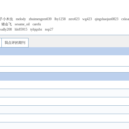
子小木虫
melody
zhuimengren639
lby1258
zero623
wg423
qingshaojun0823
cxks
猪会飞
sesame_oil
carefu
sally208
hls85915
tyhjqxbz
nsp27
我点评的期刊