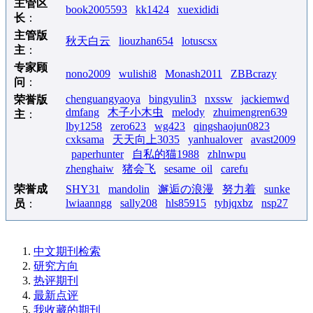
主管区
book2005593
kk1424
xuexididi
长
：
主管版
秋天白云
liouzhan654
lotuscsx
主
：
专家顾
nono2009
wulishi8
Monash2011
ZBBcrazy
问
：
chenguangyaoya
bingyulin3
nxssw
jackiemwd
荣誉版
dmfang
木子小木虫
melody
zhuimengren639
主
：
lby1258
zero623
wg423
qingshaojun0823
cxksama
天天向上3035
yanhualover
avast2009
paperhunter
自私的猫1988
zhlnwpu
zhenghaiw
猪会飞
sesame_oil
carefu
荣誉成
SHY31
mandolin
邂逅の浪漫
努力着
sunke
lwiaanngg
sally208
hls85915
tyhjqxbz
nsp27
员
：
中文期刊检索
研究方向
热评期刊
最新点评
我收藏的期刊