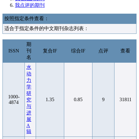
我点评的期刊
按照指定条件查看：
适合于指定条件的中文期刊杂志列表：
期
ISSN
刊
复合IF
综合IF
点评
查看
名
水
动
力
学
研
1000-
1.35
0.85
9
31811
究
4874
与
进
展
A
辑