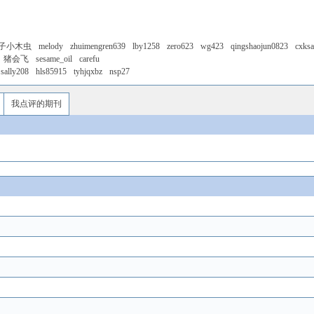
子小木虫
melody
zhuimengren639
lby1258
zero623
wg423
qingshaojun0823
cxks
猪会飞
sesame_oil
carefu
sally208
hls85915
tyhjqxbz
nsp27
我点评的期刊