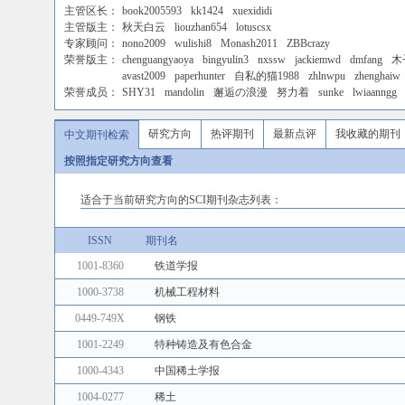
主管区长：
book2005593
kk1424
xuexididi
主管版主：
秋天白云
liouzhan654
lotuscsx
专家顾问：
nono2009
wulishi8
Monash2011
ZBBcrazy
荣誉版主：
chenguangyaoya
bingyulin3
nxssw
jackiemwd
dmfang
木
avast2009
paperhunter
自私的猫1988
zhlnwpu
zhenghaiw
荣誉成员：
SHY31
mandolin
邂逅の浪漫
努力着
sunke
lwiaanngg
研究方向
热评期刊
最新点评
我收藏的期刊
中文期刊检索
按照指定研究方向查看
适合于当前研究方向的SCI期刊杂志列表：
ISSN
期刊名
1001-8360
铁道学报
1000-3738
机械工程材料
0449-749X
钢铁
1001-2249
特种铸造及有色合金
1000-4343
中国稀土学报
1004-0277
稀土