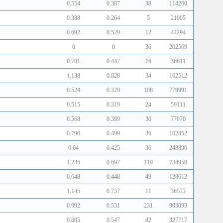
0.554
0.387
38
114260
0.388
0.264
5
21005
0.692
0.529
12
44294
0
0
36
202569
0.701
0.447
16
36611
1.138
0.828
34
162512
0.524
0.329
108
779991
0.515
0.319
24
59111
0.568
0.399
30
77070
0.796
0.499
36
102452
0.64
0.425
36
248890
1.235
0.697
119
734958
0.648
0.448
49
128612
1.145
0.737
11
36523
0.992
0.531
231
903093
0.805
0.547
82
327717