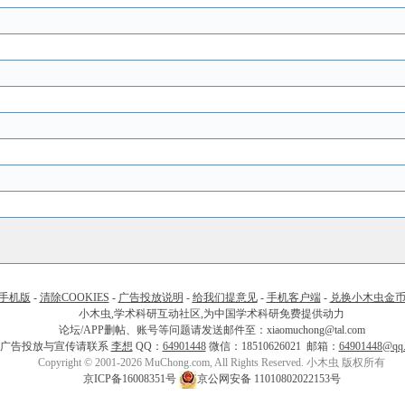
手机版
-
清除COOKIES
-
广告投放说明
-
给我们提意见
-
手机客户端
-
兑换小木虫金
小木虫,学术科研互动社区,为中国学术科研免费提供动力
论坛/APP删帖、账号等问题请发送邮件至：xiaomuchong@tal.com
广告投放与宣传请联系
李想
QQ：
64901448
微信：18510626021 邮箱：
64901448@qq
Copyright © 2001-2026 MuChong.com, All Rights Reserved. 小木虫 版权所有
京ICP备16008351号
京公网安备 11010802022153号