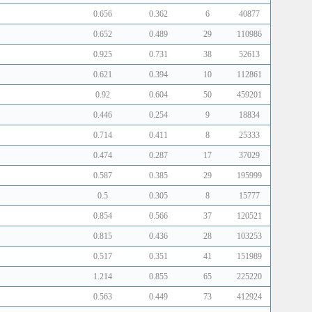
0.656
0.362
6
40877
0.652
0.489
29
110986
0.925
0.731
38
52613
0.621
0.394
10
112861
0.92
0.604
50
459201
0.446
0.254
9
18834
0.714
0.411
8
25333
0.474
0.287
17
37029
0.587
0.385
29
195999
0.5
0.305
8
15777
0.854
0.566
37
120521
0.815
0.436
28
103253
0.517
0.351
41
151989
1.214
0.855
65
225220
0.563
0.449
73
412924