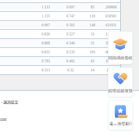
1.133
0.697
85
269808
1.155
0.747
118
659581
0.907
0.505
148
631931
0.826
0.527
33
116214
0.809
0.546
55
292922
0.851
0.535
195
604691
閲戝竵鍏戞崲
0.793
0.492
43
180590
0.513
0.32
14
25434
鍟嗗姟鍚堜綔
币
-
漏洞提交
.com
瀛︽湳璧勮