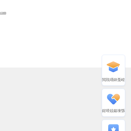
.com
閲戝竵鍏戞崲
鍟嗗姟鍚堜綔