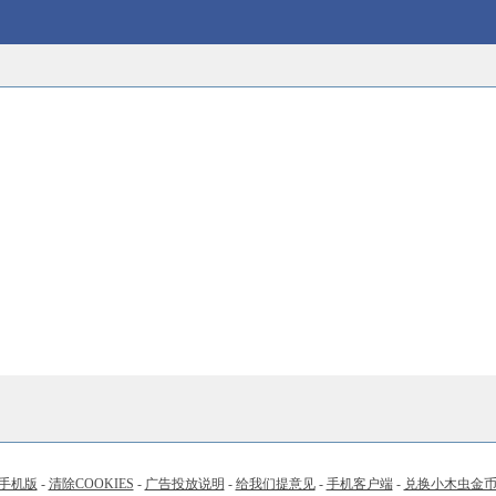
手机版
-
清除COOKIES
-
广告投放说明
-
给我们提意见
-
手机客户端
-
兑换小木虫金