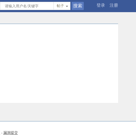
登录
注册
帖子
币
-
漏洞提交