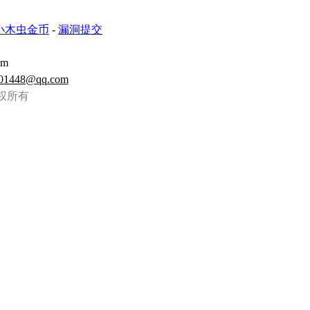
小木虫金币
-
漏洞提交
om
01448@qq.com
虫 版权所有