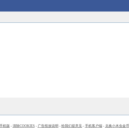
手机版
-
清除COOKIES
-
广告投放说明
-
给我们提意见
-
手机客户端
-
兑换小木虫金