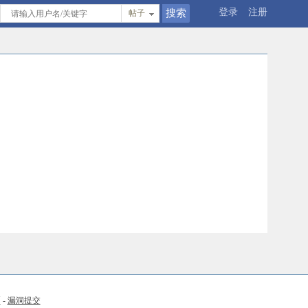
登录
注册
帖子
币
-
漏洞提交