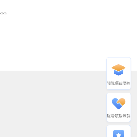
.com
閲戝竵鍏戞崲
鍟嗗姟鍚堜綔