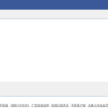
手机版
-
清除COOKIES
-
广告投放说明
-
给我们提意见
-
手机客户端
-
兑换小木虫金