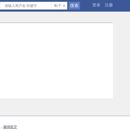
登录
注册
帖子
币
-
漏洞提交