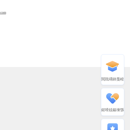
.com
閲戝竵鍏戞崲
鍟嗗姟鍚堜綔