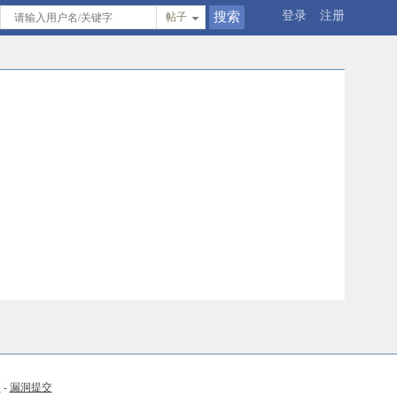
登录
注册
帖子
币
-
漏洞提交