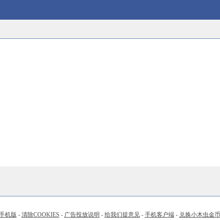
手机版
-
清除COOKIES
-
广告投放说明
-
给我们提意见
-
手机客户端
-
兑换小木虫金