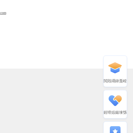
.com
閲戝竵鍏戞崲
鍟嗗姟鍚堜綔