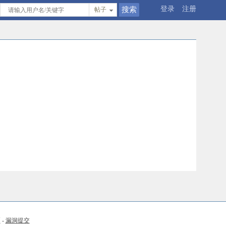
登录
注册
帖子
币
-
漏洞提交