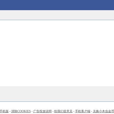
手机版
-
清除COOKIES
-
广告投放说明
-
给我们提意见
-
手机客户端
-
兑换小木虫金