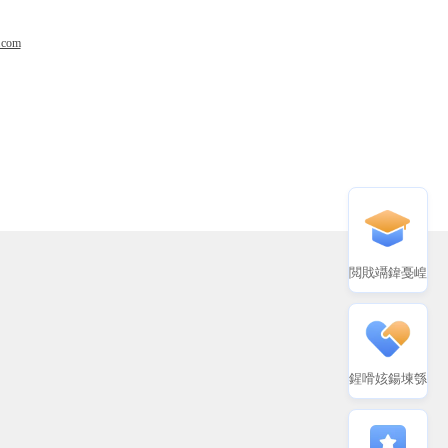
.com
閲戝竵鍏戞崲
鍟嗗姟鍚堜綔