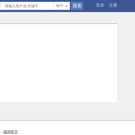
登录
注册
帖子
币
-
漏洞提交