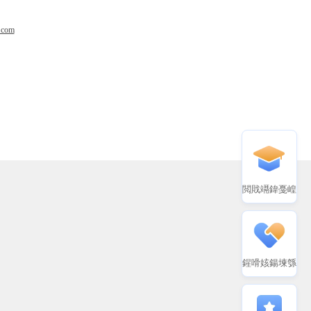
.com
閲戝竵鍏戞崲
鍟嗗姟鍚堜綔