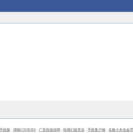
手机版
-
清除COOKIES
-
广告投放说明
-
给我们提意见
-
手机客户端
-
兑换小木虫金