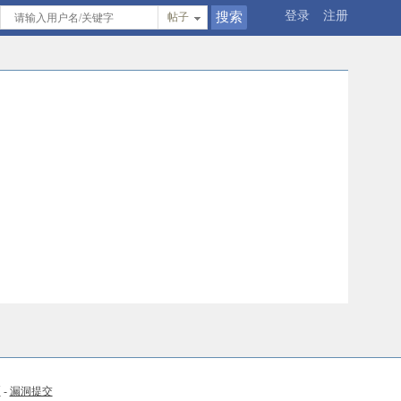
登录
注册
帖子
币
-
漏洞提交