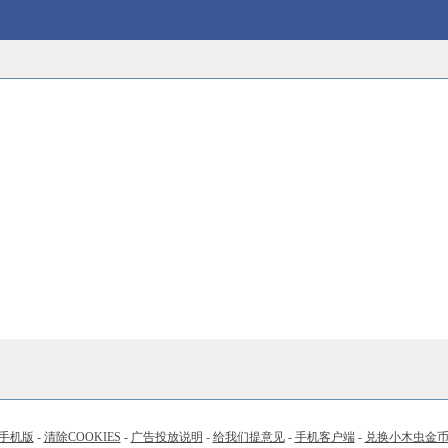
手机版
-
清除COOKIES
-
广告投放说明
-
给我们提意见
-
手机客户端
-
兑换小木虫金