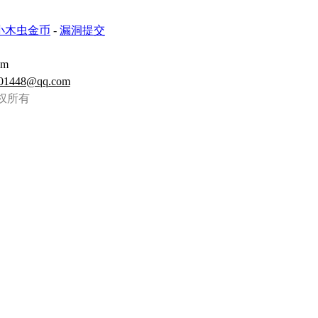
小木虫金币
-
漏洞提交
om
01448@qq.com
虫 版权所有