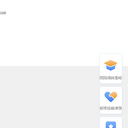
.com
閲戝竵鍏戞崲
鍟嗗姟鍚堜綔