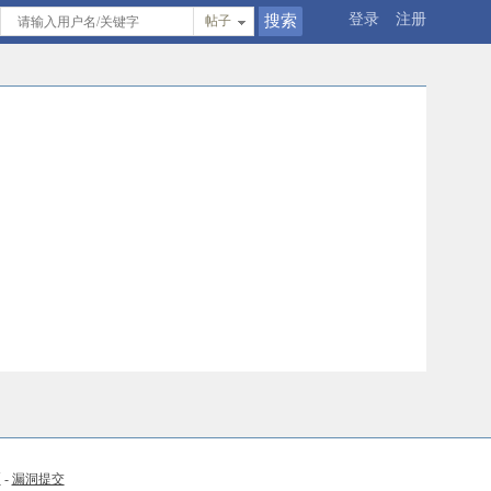
登录
注册
帖子
币
-
漏洞提交