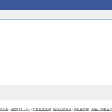
手机版
-
清除COOKIES
-
广告投放说明
-
给我们提意见
-
手机客户端
-
兑换小木虫金