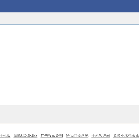
手机版
-
清除COOKIES
-
广告投放说明
-
给我们提意见
-
手机客户端
-
兑换小木虫金