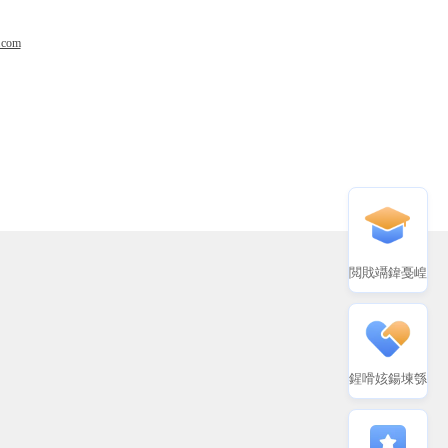
.com
閲戝竵鍏戞崲
鍟嗗姟鍚堜綔