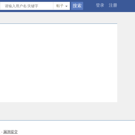
登录
注册
帖子
币
-
漏洞提交