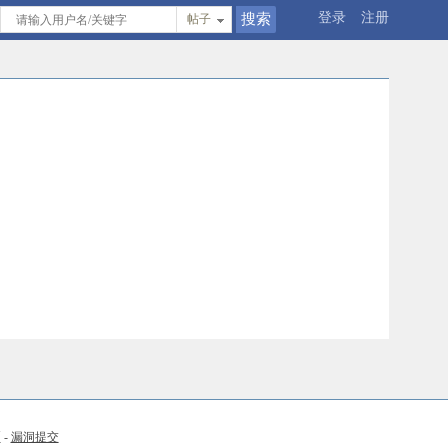
登录
注册
帖子
币
-
漏洞提交