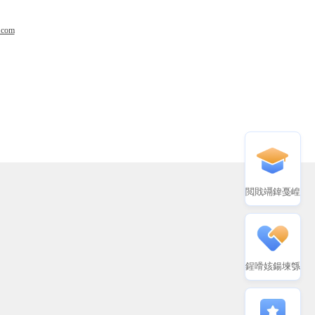
.com
閲戝竵鍏戞崲
鍟嗗姟鍚堜綔