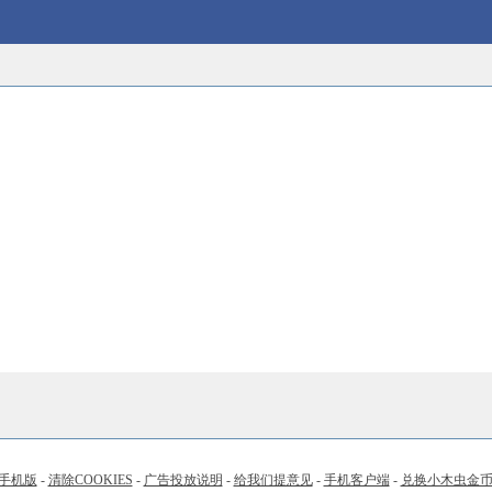
手机版
-
清除COOKIES
-
广告投放说明
-
给我们提意见
-
手机客户端
-
兑换小木虫金