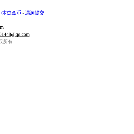
小木虫金币
-
漏洞提交
om
01448@qq.com
虫 版权所有