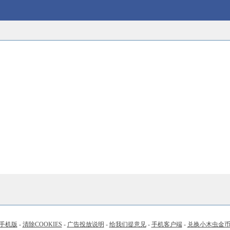
手机版
-
清除COOKIES
-
广告投放说明
-
给我们提意见
-
手机客户端
-
兑换小木虫金