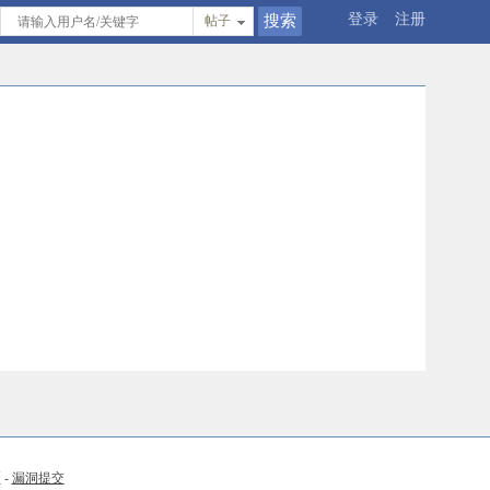
登录
注册
帖子
币
-
漏洞提交