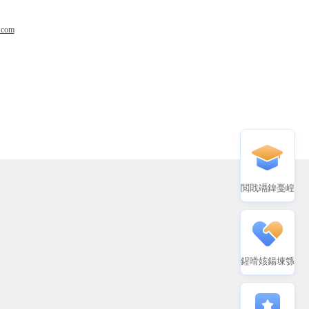
.com
閲戝竵鍏戞崲
鍟嗗姟鍚堜綔