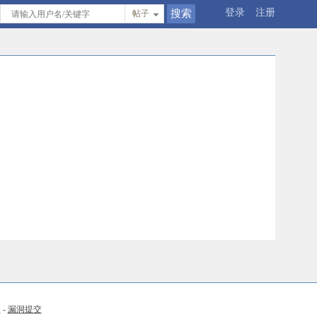
登录
注册
帖子
币
-
漏洞提交