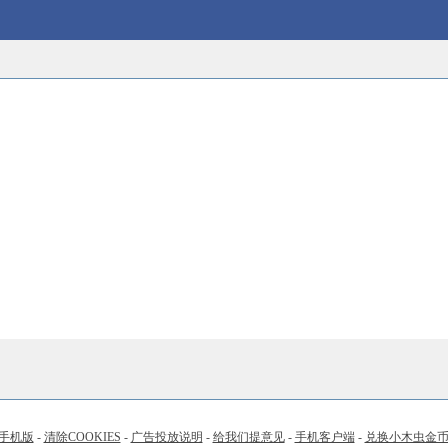
手机版
-
清除COOKIES
-
广告投放说明
-
给我们提意见
-
手机客户端
-
兑换小木虫金