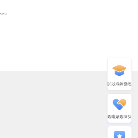
.com
閲戝竵鍏戞崲
鍟嗗姟鍚堜綔