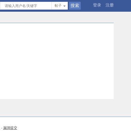
登录
注册
帖子
币
-
漏洞提交