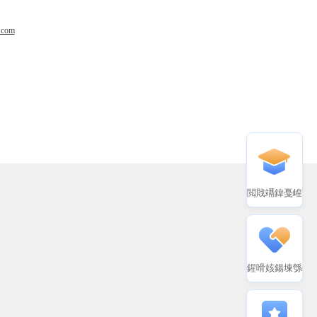
.com
閲戝竵鍏戞崲
鍟嗗姟鍚堜綔