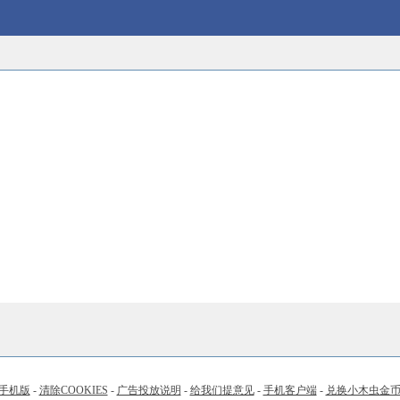
手机版
-
清除COOKIES
-
广告投放说明
-
给我们提意见
-
手机客户端
-
兑换小木虫金