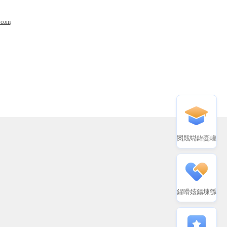
.com
閲戝竵鍏戞崲
鍟嗗姟鍚堜綔