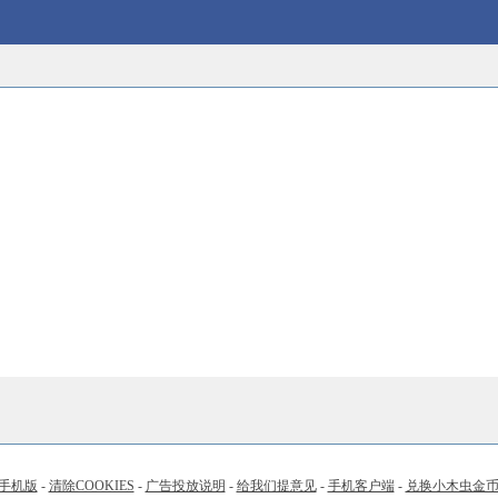
手机版
-
清除COOKIES
-
广告投放说明
-
给我们提意见
-
手机客户端
-
兑换小木虫金