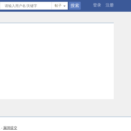
登录
注册
帖子
币
-
漏洞提交