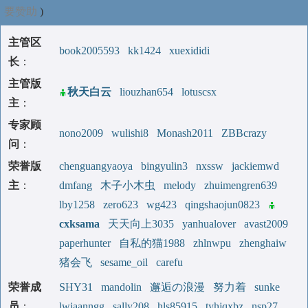
要赞助
)
主管区
book2005593
kk1424
xuexididi
长
：
主管版
秋天白云
liouzhan654
lotuscsx
主
：
专家顾
nono2009
wulishi8
Monash2011
ZBBcrazy
问
：
荣誉版
chenguangyaoya
bingyulin3
nxssw
jackiemwd
主
：
dmfang
木子小木虫
melody
zhuimengren639
lby1258
zero623
wg423
qingshaojun0823
cxksama
天天向上3035
yanhualover
avast2009
paperhunter
自私的猫1988
zhlnwpu
zhenghaiw
猪会飞
sesame_oil
carefu
荣誉成
SHY31
mandolin
邂逅の浪漫
努力着
sunke
员
：
lwiaanngg
sally208
hls85915
tyhjqxbz
nsp27