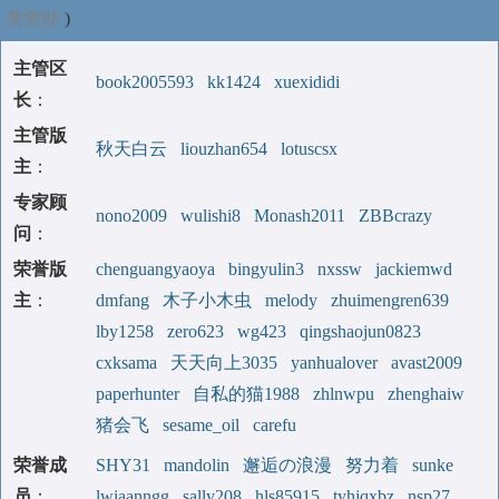
要赞助
)
主管区
book2005593
kk1424
xuexididi
长
：
主管版
秋天白云
liouzhan654
lotuscsx
主
：
专家顾
nono2009
wulishi8
Monash2011
ZBBcrazy
问
：
荣誉版
chenguangyaoya
bingyulin3
nxssw
jackiemwd
主
：
dmfang
木子小木虫
melody
zhuimengren639
lby1258
zero623
wg423
qingshaojun0823
cxksama
天天向上3035
yanhualover
avast2009
paperhunter
自私的猫1988
zhlnwpu
zhenghaiw
猪会飞
sesame_oil
carefu
荣誉成
SHY31
mandolin
邂逅の浪漫
努力着
sunke
员
：
lwiaanngg
sally208
hls85915
tyhjqxbz
nsp27