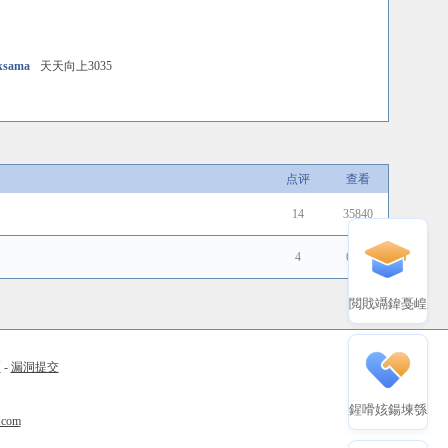
ksama
天天向上3035
点评
查看
14
35840
4
6461
閲戝竵鍏戞崲
币
-
漏洞提交
鍟嗗姟鍚堜綔
.com