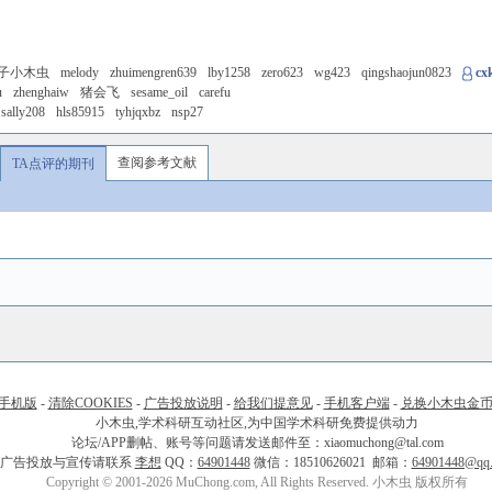
子小木虫
melody
zhuimengren639
lby1258
zero623
wg423
qingshaojun0823
cx
u
zhenghaiw
猪会飞
sesame_oil
carefu
sally208
hls85915
tyhjqxbz
nsp27
查阅参考文献
TA点评的期刊
手机版
-
清除COOKIES
-
广告投放说明
-
给我们提意见
-
手机客户端
-
兑换小木虫金
小木虫,学术科研互动社区,为中国学术科研免费提供动力
论坛/APP删帖、账号等问题请发送邮件至：xiaomuchong@tal.com
广告投放与宣传请联系
李想
QQ：
64901448
微信：18510626021 邮箱：
64901448@qq
Copyright © 2001-2026 MuChong.com, All Rights Reserved. 小木虫 版权所有