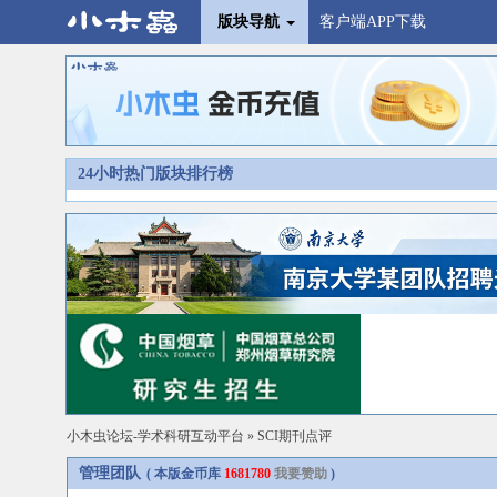
版块导航
客户端APP下载
24小时热门版块排行榜
小木虫论坛-学术科研互动平台
»
SCI期刊点评
管理团队
( 本版金币库
1681780
我要赞助
)