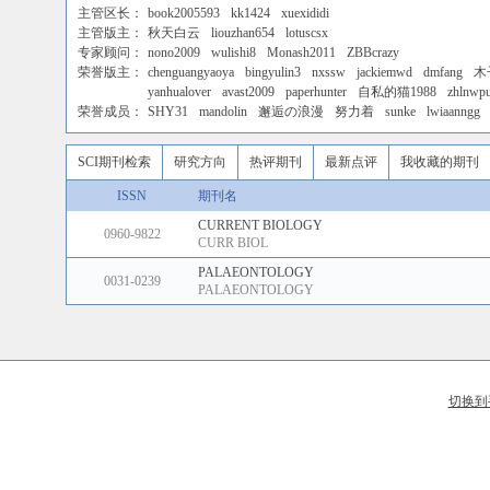
主管区长：
book2005593
kk1424
xuexididi
主管版主：
秋天白云
liouzhan654
lotuscsx
专家顾问：
nono2009
wulishi8
Monash2011
ZBBcrazy
荣誉版主：
chenguangyaoya
bingyulin3
nxssw
jackiemwd
dmfang
木
yanhualover
avast2009
paperhunter
自私的猫1988
zhlnwp
荣誉成员：
SHY31
mandolin
邂逅の浪漫
努力着
sunke
lwiaanngg
SCI期刊检索
研究方向
热评期刊
最新点评
我收藏的期刊
ISSN
期刊名
CURRENT BIOLOGY
0960-9822
CURR BIOL
PALAEONTOLOGY
0031-0239
PALAEONTOLOGY
切换到